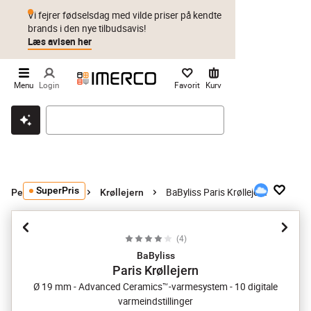
Vi fejrer fødselsdag med vilde priser på kendte
brands i den nye tilbudsavis!
Læs avisen her
Menu
Login
Favorit
Kurv
Klik & hent
Byt i 1 år
Prismatch
SuperPris
BaByliss Paris Krøllejern
Personlig pleje
Krøllejern
(
4
)
BaByliss
Paris Krøllejern
Ø 19 mm - Advanced Ceramics™-varmesystem - 10 digitale
varmeindstillinger