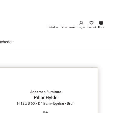
Butikker
Tilbudsavis
Login
Favorit
Kurv
Nyheder
Andersen Furniture
Pillar Hylde
H 12 x B 60 x D 15 cm - Egetræ - Brun
Pris