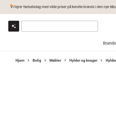
Vi fejrer fødselsdag med vilde priser på kendte brands i den nye tilb
Klik & hent
Byt i 1 år
Prismatch
Brands
Hjem
Bolig
Møbler
Hylder og knager
Hylde