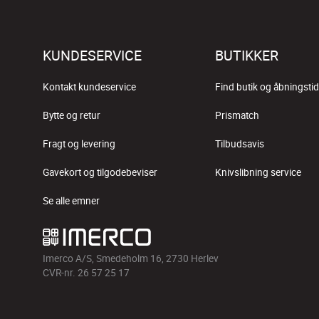
KUNDESERVICE
BUTIKKER
Kontakt kundeservice
Find butik og åbningstid
Bytte og retur
Prismatch
Fragt og levering
Tilbudsavis
Gavekort og tilgodebeviser
Knivslibning service
Se alle emner
Imerco A/S, Smedeholm 16, 2730 Herlev
CVR-nr. 26 57 25 17