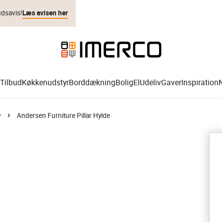
udsavis!
Læs avisen her
Tilbud
Køkkenudstyr
Borddækning
Bolig
El
Udeliv
Gaver
Inspiration
Andersen Furniture Pillar Hylde
r