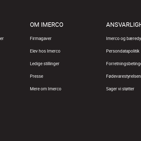
OM IMERCO
ANSVARLIG
er
Firmagaver
Imerco og bæredy
Elev hos Imerco
Persondatapolitik
Ledige stillinger
Forretningsbeting
Presse
Fødevarestyrelsen
Mere om Imerco
Sager vi støtter