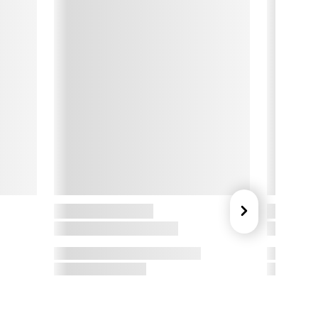
øvntræneren kan også bruges som vækkeur med alarm. 

SB-kabel til opladning medfølger.