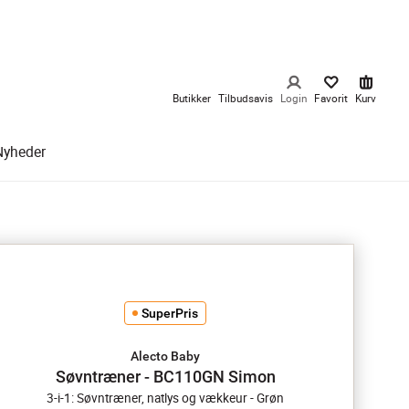
Butikker
Tilbudsavis
Login
Favorit
Kurv
Nyheder
SuperPris
Alecto Baby
Søvntræner - BC110GN Simon
3-i-1: Søvntræner, natlys og vækkeur - Grøn