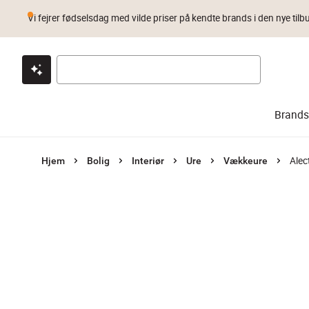
Vi fejrer fødselsdag med vilde priser på kendte brands i den nye tilb
Klik & hent
Byt i 1 år
Prismatch
Brands
Alec
Hjem
Bolig
Interiør
Ure
Vækkeure