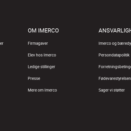
OM IMERCO
ANSVARLIG
er
Firmagaver
Imerco og bæredy
Elev hos Imerco
Persondatapolitik
Ledige stillinger
Forretningsbeting
Presse
Fødevarestyrelsen
Mere om Imerco
Sager vi støtter