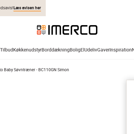
udsavis!
Læs avisen her
Tilbud
Køkkenudstyr
Borddækning
Bolig
El
Udeliv
Gaver
Inspiration
to Baby Søvntræner - BC110GN Simon