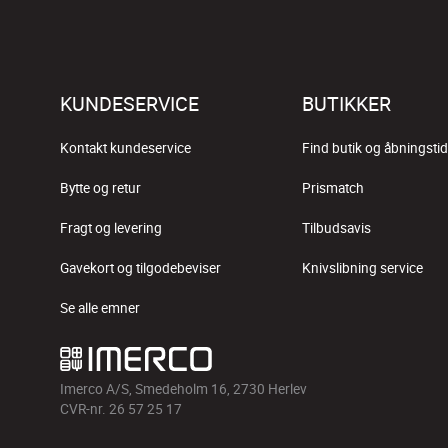
KUNDESERVICE
BUTIKKER
Kontakt kundeservice
Find butik og åbningstid
Bytte og retur
Prismatch
Fragt og levering
Tilbudsavis
Gavekort og tilgodebeviser
Knivslibning service
Se alle emner
Imerco A/S, Smedeholm 16, 2730 Herlev
CVR-nr. 26 57 25 17