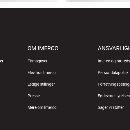
OM IMERCO
ANSVARLIG
er
Firmagaver
Imerco og bæredy
Elev hos Imerco
Persondatapolitik
Ledige stillinger
Forretningsbeting
Presse
Fødevarestyrelsen
Mere om Imerco
Sager vi støtter