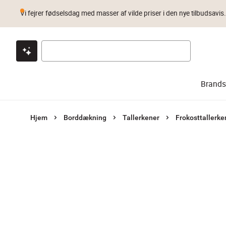
Vi fejrer fødselsdag med masser af vilde priser i den nye tilbudsavis
Klik & hent
Byt i 1 år
Prismatch
Brands
Hjem
Borddækning
Tallerkener
Frokosttallerke