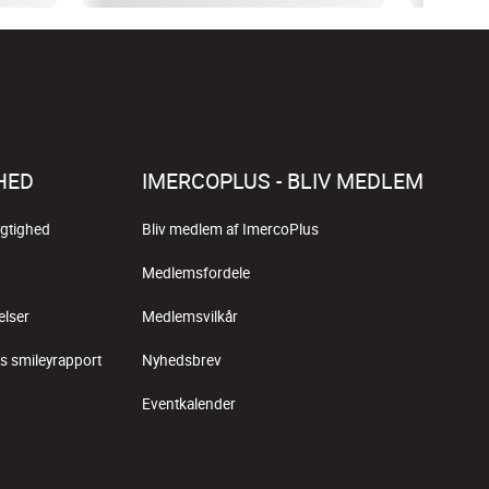
HED
IMERCOPLUS - BLIV MEDLEM
gtighed
Bliv medlem af ImercoPlus
Medlemsfordele
elser
Medlemsvilkår
s smileyrapport
Nyhedsbrev
Eventkalender