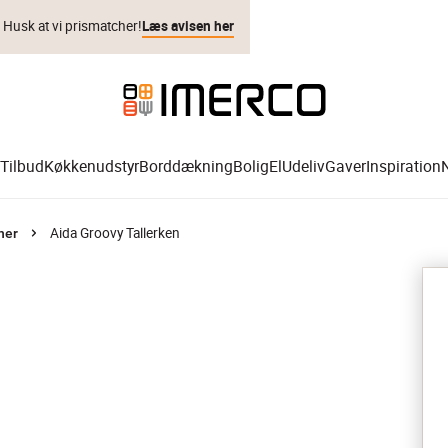
. Husk at vi prismatcher!
Læs avisen her
Tilbud
Køkkenudstyr
Borddækning
Bolig
El
Udeliv
Gaver
Inspiration
Aida Groovy Tallerken
ner