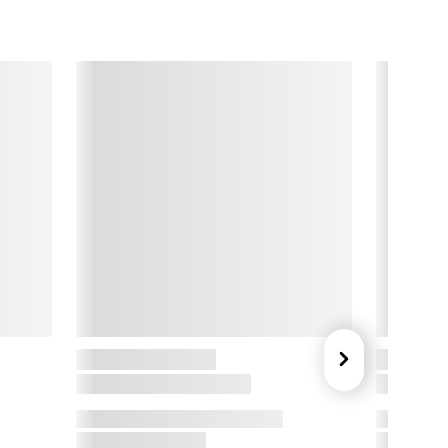
ida

ida blev grundlagt for over 60 år siden, og er et erfarent 
ansk designhus. Aida skaber stentøj, porcelæn, glas, bestik 
g køkkenudstyr til den moderne borddækning og bolig - og 
tår bag en lang række populære spisestel og designs. Aida 
ølger tidens trends uden at gå på kompromis med egne 
ærdier som kvalitet, godt håndværk, funktionalitet og value 
or money.