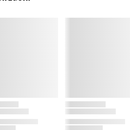
A
A
d
o
s
f
v
f