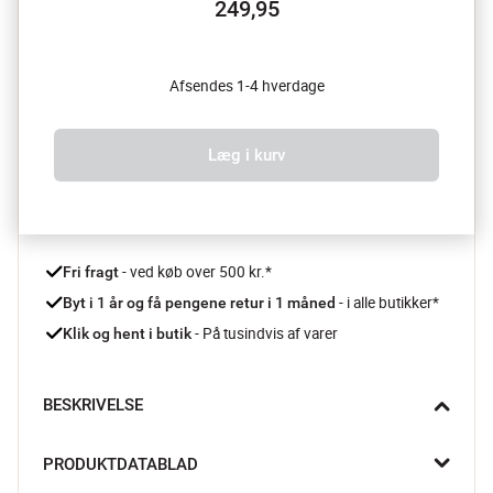
249,95
Afsendes 1-4 hverdage
Læg i kurv
 - ved køb over 500 kr.*
Fri fragt
- i alle butikker*
Byt i 1 år og få pengene retur i 1 måned 
 - På tusindvis af varer
Klik og hent i butik
BESKRIVELSE
Ume sæbeskålen fra Zone får liv i eksklusivt mat stål. De bløde, 
PRODUKTDATABLAD
organiske former kombineres med det stilrene og kølige 
udtryk. Den let forhøjede kant holder sæben på plads, mens 