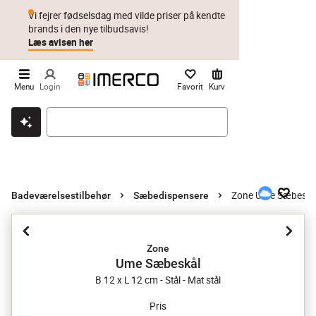
Vi fejrer fødselsdag med vilde priser på kendte
brands i den nye tilbudsavis!
Læs avisen her
Menu
Login
Favorit
Kurv
Klik & hent
Byt i 1 år
Prismatch
Zone Ume Sæbeskå
Badeværelsestilbehør
Sæbedispensere
Zone
Ume Sæbeskål
B 12 x L 12 cm - Stål - Mat stål
Pris