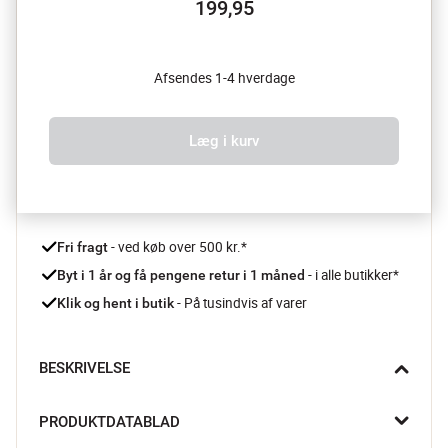
199,95
Afsendes 1-4 hverdage
Læg i kurv
 - ved køb over 500 kr.*
Fri fragt
- i alle butikker*
Byt i 1 år og få pengene retur i 1 måned 
 - På tusindvis af varer
Klik og hent i butik
BESKRIVELSE
Sensu krukken med låg fra Zone kombinerer et minimalistisk 
PRODUKTDATABLAD
design med praktisk opbevaring. Kukken er ideel til vatpinde, 
smykker eller enadre små genstande og låget kan endda 