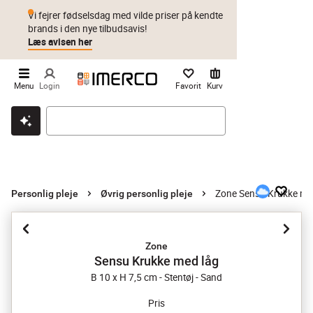
Vi fejrer fødselsdag med vilde priser på kendte
brands i den nye tilbudsavis!
Læs avisen her
Menu
Login
Favorit
Kurv
Klik & hent
Byt i 1 år
Prismatch
Zone Sensu Krukke me
Personlig pleje
Øvrig personlig pleje
Zone
Sensu Krukke med låg
B 10 x H 7,5 cm - Stentøj - Sand
Pris