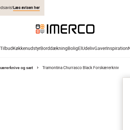
udsavis!
Læs avisen her
Tilbud
Køkkenudstyr
Borddækning
Bolig
El
Udeliv
Gaver
Inspiration
Tramontina Churrasco Black Forskærerkniv
kærerknive og sæt