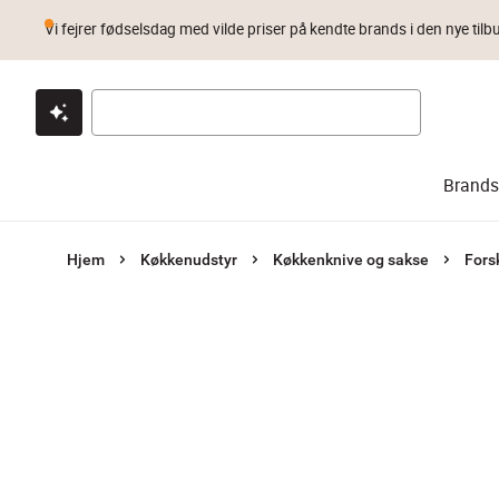
Vi fejrer fødselsdag med vilde priser på kendte brands i den nye tilb
Klik & hent
Byt i 1 år
Prismatch
Brands
Hjem
Køkkenudstyr
Køkkenknive og sakse
Fors