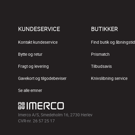
KUNDESERVICE
BUTIKKER
Kontakt kundeservice
Find butik og åbningstid
Bytte og retur
Prismatch
Fragt og levering
Tilbudsavis
Gavekort og tilgodebeviser
Knivslibning service
Se alle emner
Imerco A/S, Smedeholm 16, 2730 Herlev
CVR-nr. 26 57 25 17