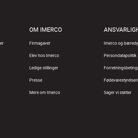
OM IMERCO
ANSVARLIG
er
Firmagaver
Imerco og bæredy
Elev hos Imerco
Persondatapolitik
Ledige stillinger
Forretningsbeting
Presse
Fødevarestyrelsen
Mere om Imerco
Sager vi støtter