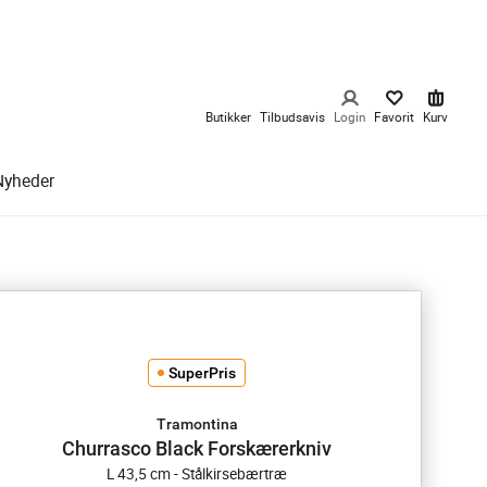
Butikker
Tilbudsavis
Login
Favorit
Kurv
Nyheder
SuperPris
Tramontina
Churrasco Black Forskærerkniv
L 43,5 cm - Stålkirsebærtræ