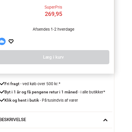
SuperPris
269,95
Afsendes 1-2 hverdage
Læg i kurv
 - ved køb over 500 kr.*
Fri fragt
- i alle butikker*
Byt i 1 år og få pengene retur i 1 måned 
 - På tusindvis af varer
Klik og hent i butik
BESKRIVELSE
ed Tramontinas Churrasco Black Forskærerkniv i hånden får 