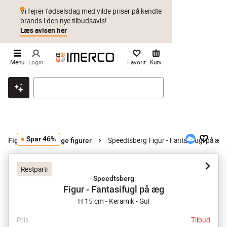
Vi fejrer fødselsdag med vilde priser på kendte
brands i den nye tilbudsavis!
Læs avisen her
Menu
Login
Favorit
Kurv
Klik & hent
Byt i 1 år
Prismatch
Spar 46%
Speedtsberg Figur - Fantasifugl på æg
Figurer
Øvrige figurer
Restparti
Speedtsberg
Figur - Fantasifugl på æg
H 15 cm - Keramik - Gul
Pris
Tilbud