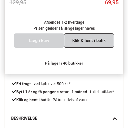
129,95
69,95
Afsendes 1-2 hverdage
Prisen gælder så længe lager haves
Læg i kurv
Klik & hent i butik
På lager i 46 butikker
 - ved køb over 500 kr.*
Fri fragt
- i alle butikker*
Byt i 1 år og få pengene retur i 1 måned 
 - På tusindvis af varer
Klik og hent i butik
BESKRIVELSE