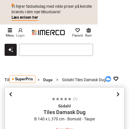
Vi fejrer fødselsdag med vilde priser på kendte
brands i den nye tilbudsavis!
Læs avisen her
Menu
Login
Favorit
Kurv
Klik & hent
Byt i 1 år
Prismatch
SuperPris
Södahl Tiles Damask Dug
Tilbehør til bord
Duge
(
1
)
Södahl
Tiles Damask Dug
B 140 x L 370 cm - Bomuld - Taupe