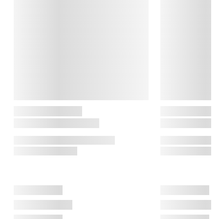
Södahl

Det danske brand Södahl blev grundlagt i 1963 af designer og 
kunstner Hans Jürgen Schöbel. Hos Södahl går æstetik og 
brugsværdi hånd i hånd. Oplev køkkenudstyr som forklæder 
og viskestykker, elegante duge og dækkeservietter til bordet, 
eller stilfulde detaljer til badeværelset som sæbedispensere og 
toiletbørster. Sortimentet favner også alt fra pyntepuder og 
plaider til sengetøj og juletekstiler, alt sammen i moderne farver 
og mønstre, du kan spejle din stil i.