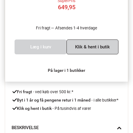
SuperPris
649,95
Fri fragt — Afsendes 1-4 hverdage
Læg i kurv
Klik & hent i butik
På lager i 1 butikker
 - ved køb over 500 kr.*
Fri fragt
- i alle butikker*
Byt i 1 år og få pengene retur i 1 måned 
 - På tusindvis af varer
Klik og hent i butik
BESKRIVELSE