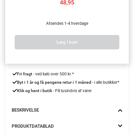
48,95
Afsendes 1-4 hverdage
Læg i kurv
 - ved køb over 500 kr.*
Fri fragt
- i alle butikker*
Byt i 1 år og få pengene retur i 1 måned 
 - På tusindvis af varer
Klik og hent i butik
BESKRIVELSE
Disse to små runde To Go opbevaringsbøtter fra Sistema på 
PRODUKTDATABLAD
150 ml med tætsluttende skruelåg er gode til alt fra yoghurt og 
frugt til nødder, kiks og kolde dressinger. Bøtterne er designet i 