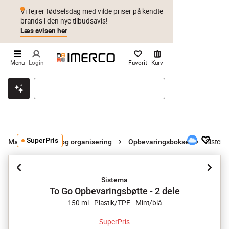
Vi fejrer fødselsdag med vilde priser på kendte
brands i den nye tilbudsavis!
Læs avisen her
Menu
Login
Favorit
Kurv
Klik & hent
Byt i 1 år
Prismatch
SuperPris
Sistema
Madopbevaring og organisering
Opbevaringsbokse
Sistema
To Go Opbevaringsbøtte - 2 dele
150 ml - Plastik/TPE - Mint/blå
SuperPris