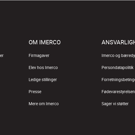
OM IMERCO
ANSVARLIG
er
Firmagaver
Imerco og bæredy
Elev hos Imerco
Persondatapolitik
Ledige stillinger
Forretningsbeting
Presse
Fødevarestyrelsen
Mere om Imerco
Sager vi støtter