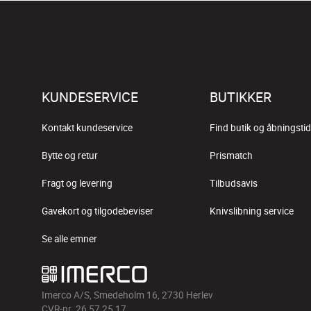
KUNDESERVICE
BUTIKKER
Kontakt kundeservice
Find butik og åbningstid
Bytte og retur
Prismatch
Fragt og levering
Tilbudsavis
Gavekort og tilgodebeviser
Knivslibning service
Se alle emner
Imerco A/S, Smedeholm 16, 2730 Herlev
CVR-nr. 26 57 25 17