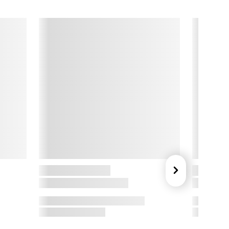
ør det nemt at tilpasse vandmængden til både små kopper, 
tore krus og større portioner.

em betjening i hverdagen

en moderne touchscreen gør dispenseren enkel at bruge, og 
et kompakte design gør den nem at placere på køkkenbordet. 
a apparatet kun opvarmer den mængde vand, du vælger, får 
u en praktisk løsning til hverdagen med mindre spild af vand 
g energi.