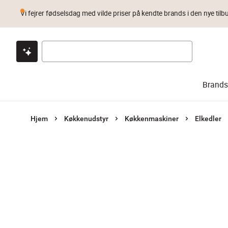
Vi fejrer fødselsdag med vilde priser på kendte brands i den nye tilb
Klik & hent
Byt i 1 år
Prismatch
Brands
Hjem
Køkkenudstyr
Køkkenmaskiner
Elkedler