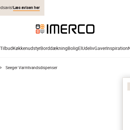
udsavis!
Læs avisen her
Tilbud
Køkkenudstyr
Borddækning
Bolig
El
Udeliv
Gaver
Inspiration
Seeger Varmtvandsdispenser