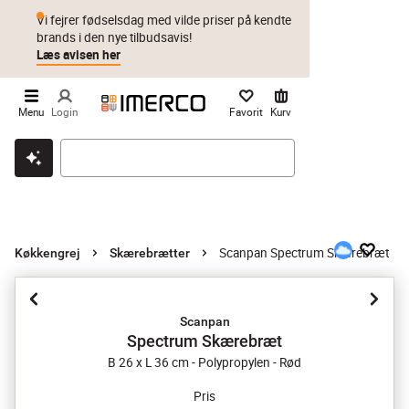
Vi fejrer fødselsdag med vilde priser på kendte
brands i den nye tilbudsavis!
Læs avisen her
Menu
Login
Favorit
Kurv
Klik & hent
Byt i 1 år
Prismatch
Scanpan Spectrum Skærebræt
Køkkengrej
Skærebrætter
Scanpan
Spectrum Skærebræt
B 26 x L 36 cm - Polypropylen - Rød
Pris