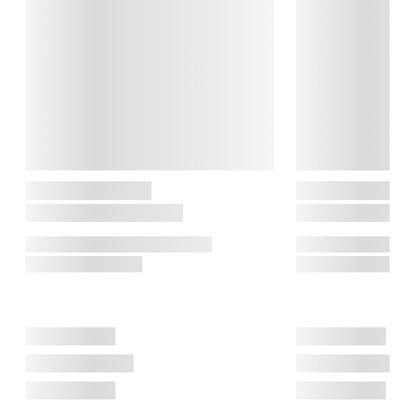
del af produktionen foregår fortsat på egen fabrik i Danmark, 
hvor kvalitet og kontrol er i centrum. Scanpan kombinerer 
moderne teknologi med klassiske håndværkstraditioner.