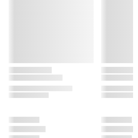
fokus fra starten har været funktionelle og holdbare 
køkkenprodukter. Brandet blev for alvor kendt med den 
ikoniske Margrethe-skål fra 1950’erne, som i dag er et 
internationalt anerkendt designikon.