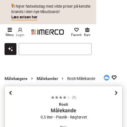
Vi fejrer fødselsdag med vilde priser på kendte
brands i den nye tilbudsavis!
Læs avisen her
Menu
Login
Favorit
Kurv
Klik & hent
Byt i 1 år
Prismatch
Rosti Målekande
Målebægere
Målekander
(
9
)
Rosti
Målekande
0,5 liter - Plastik - Røgfarvet