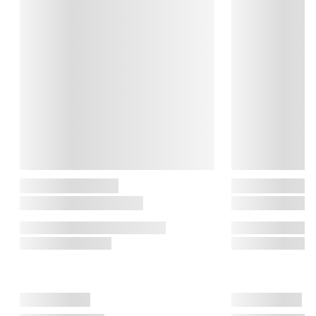
derhjemme.

6 hoveder til hele kroppen

Der medfølger 6 massagehoveder til forskellige behov, blandt 
andet store muskler, triggerpunkter, ryg, nakke, mave og 
følsomme områder.