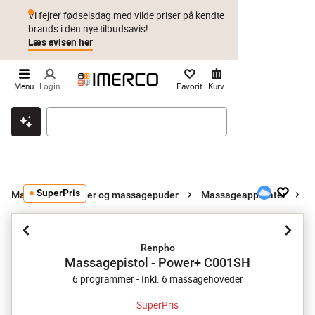
Vi fejrer fødselsdag med vilde priser på kendte
brands i den nye tilbudsavis!
Læs avisen her
Menu
Login
Favorit
Kurv
Klik & hent
Byt i 1 år
Prismatch
SuperPris
R
Massageapparater og massagepuder
Massageapparater
Renpho
Massagepistol - Power+ C001SH
6 programmer - Inkl. 6 massagehoveder
SuperPris