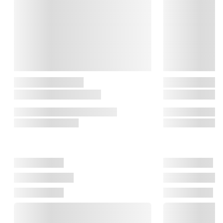
Bikinitrimmeren sørger for et flot resultat. Den trimmer ned til 
0,2 mm og hjælper dig nemt med at fjerne hår i bikinilinjen. Den 
kan både trimme, men også hjælpe med at forme bikinilinjen 
efter din personlige smag. Den medfølgende kam sikrer et 
endnu mere præcist resultat.

Præcisionstrimmer

Trimmer 0,2 mm

Kamme med 2 længdeindstillinger (2 og 4 mm)

Rensebørste

Etui