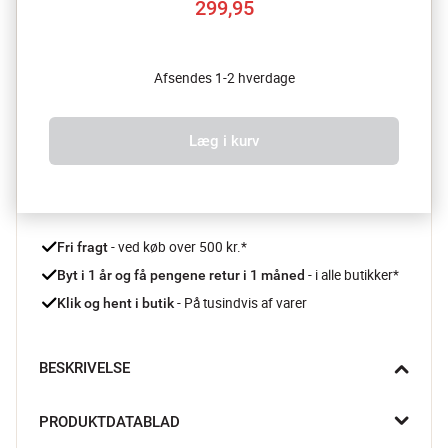
299,95
Afsendes 1-2 hverdage
Læg i kurv
 - ved køb over 500 kr.*
Fri fragt
- i alle butikker*
Byt i 1 år og få pengene retur i 1 måned 
 - På tusindvis af varer
Klik og hent i butik
BESKRIVELSE
Remington bikinitrimmer BKT4000 giver dig en silkeblød 
PRODUKTDATABLAD
oplevelse. Brug trimmeren i badet og oplev at det er nemt og 
ubesværet at barbere sig selv de svære steder, med denne 