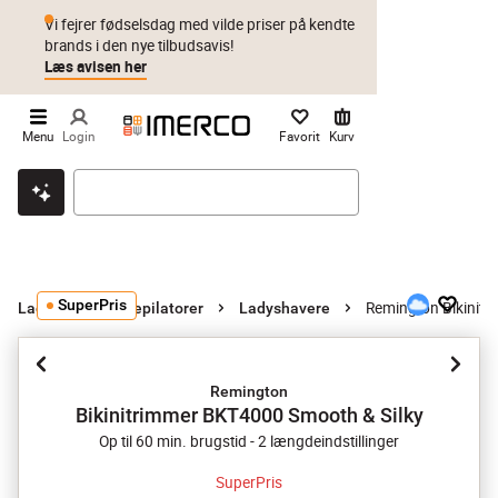
Vi fejrer fødselsdag med vilde priser på kendte
brands i den nye tilbudsavis!
Læs avisen her
Menu
Login
Favorit
Kurv
Klik & hent
Byt i 1 år
Prismatch
SuperPris
Remington Bikinitr
Ladyshavere og epilatorer
Ladyshavere
Remington
Bikinitrimmer BKT4000 Smooth & Silky
Op til 60 min. brugstid - 2 længdeindstillinger
SuperPris