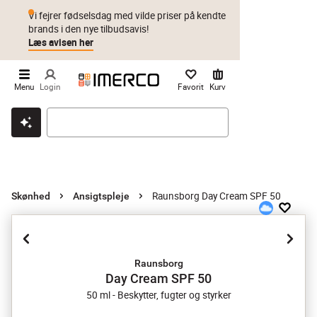
Vi fejrer fødselsdag med vilde priser på kendte
brands i den nye tilbudsavis!
Læs avisen her
Menu
Login
Favorit
Kurv
Klik & hent
Byt i 1 år
Prismatch
Raunsborg Day Cream SPF 50
Skønhed
Ansigtspleje
Raunsborg
Day Cream SPF 50
50 ml - Beskytter, fugter og styrker