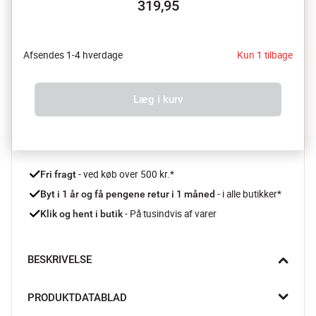
319,95
Afsendes 1-4 hverdage
Kun 1 tilbage
Læg i kurv
 - ved køb over 500 kr.*
Fri fragt
- i alle butikker*
Byt i 1 år og få pengene retur i 1 måned 
 - På tusindvis af varer
Klik og hent i butik
BESKRIVELSE
Forkæl dig selv med et nyt, lækkert håndklæde fra PIP Studio. 
PRODUKTDATABLAD
Håndklædet er dejlig blødt, det er fremstillet i det lækreste 
bomuld, og der er alle de størrelser og farver du kunne 