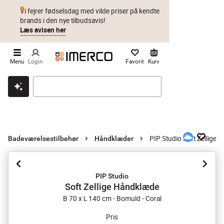
Vi fejrer fødselsdag med vilde priser på kendte
brands i den nye tilbudsavis!
Læs avisen her
Menu
Login
Favorit
Kurv
Klik & hent
Byt i 1 år
Prismatch
PIP Studio Soft Zellige
Badeværelsestilbehør
Håndklæder
PIP Studio
Soft Zellige Håndklæde
B 70 x L 140 cm - Bomuld - Coral
Pris