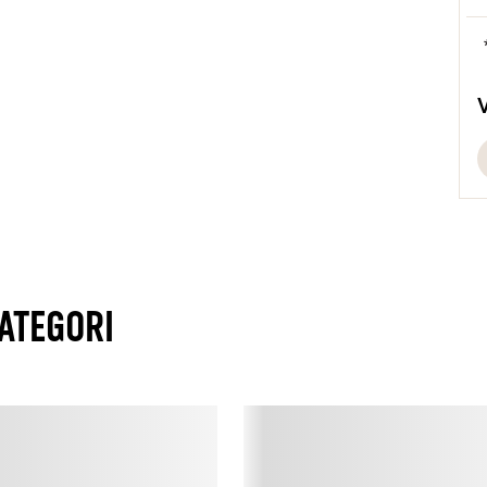
C
C
C
e
m
b
ATEGORI