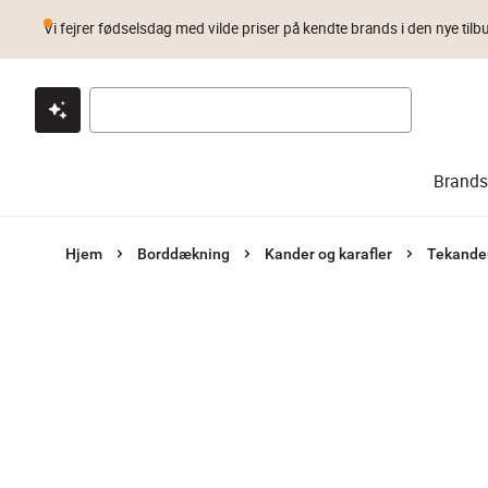
Vi fejrer fødselsdag med vilde priser på kendte brands i den nye tilb
Klik & hent
Byt i 1 år
Prismatch
Brands
Hjem
Borddækning
Kander og karafler
Tekande