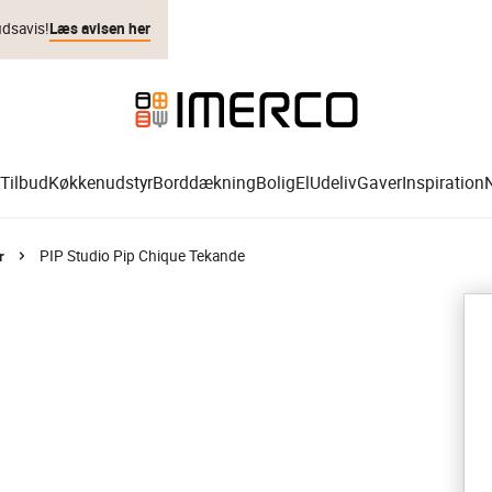
udsavis!
Læs avisen her
Tilbud
Køkkenudstyr
Borddækning
Bolig
El
Udeliv
Gaver
Inspiration
PIP Studio Pip Chique Tekande
r