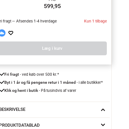
599,95
ri fragt — Afsendes 1-4 hverdage
Kun 1 tilbage
Læg i kurv
 - ved køb over 500 kr.*
Fri fragt
- i alle butikker*
Byt i 1 år og få pengene retur i 1 måned 
 - På tusindvis af varer
Klik og hent i butik
BESKRIVELSE
ip Chique Tekanden fra PIP Studio sætter farve på 
PRODUKTDATABLAD
ilværelsen til hverdag og festlige anledninger.
