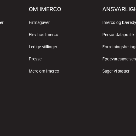
OM IMERCO
ANSVARLIG
er
Firmagaver
Imerco og bæredy
Elev hos Imerco
Persondatapolitik
Ledige stillinger
Forretningsbeting
Presse
Fødevarestyrelsen
Mere om Imerco
Sager vi støtter