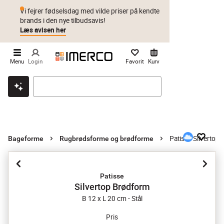
Vi fejrer fødselsdag med vilde priser på kendte
brands i den nye tilbudsavis!
Læs avisen her
Menu
Login
Favorit
Kurv
Klik & hent
Byt i 1 år
Prismatch
Patisse Silvertop
Bageforme
Rugbrødsforme og brødforme
Patisse
Silvertop Brødform
B 12 x L 20 cm - Stål
Pris