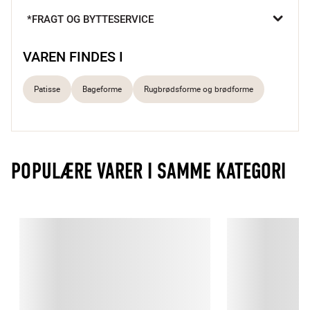
gyldne skorpe og bløde, luftige krumme.

*FRAGT OG BYTTESERVICE
Jævn varmefordeling
Keramisk belægning
VAREN FINDES I
Let at rengøre
Patisse
Bageforme
Rugbrødsforme og brødforme
POPULÆRE VARER I SAMME KATEGORI