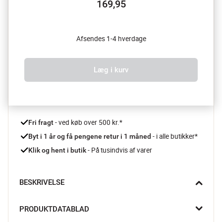
169,95
Afsendes 1-4 hverdage
Læg i kurv
 - ved køb over 500 kr.*
Fri fragt
- i alle butikker*
Byt i 1 år og få pengene retur i 1 måned 
 - På tusindvis af varer
Klik og hent i butik
BESKRIVELSE
Denne Silvertop brødform fra Patisse er designet til at løfte dit 
PRODUKTDATABLAD
bagespil med god funktionalitet. Den fordeler varmen jævnt og 
sikrer at dine brød bager ensartet, hvilket giver dig den perfekte 