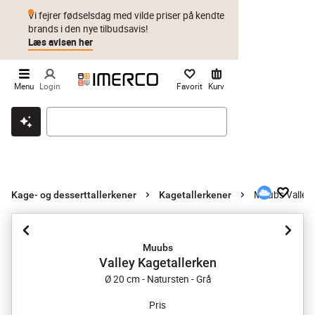
Vi fejrer fødselsdag med vilde priser på kendte
brands i den nye tilbudsavis!
Læs avisen her
Menu
Login
Favorit
Kurv
Klik & hent
Byt i 1 år
Prismatch
Muubs Valley 
Kage- og desserttallerkener
Kagetallerkener
Muubs
Valley Kagetallerken
Ø 20 cm - Natursten - Grå
Pris