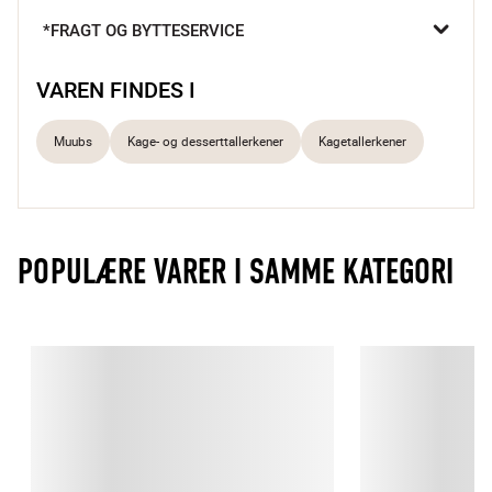
delikate anretninger.

*FRAGT OG BYTTESERVICE
Skaber unik stemning
Til søde anretninger
VAREN FINDES I
Rustikt natursten design
Muubs
Kage- og desserttallerkener
Kagetallerkener
POPULÆRE VARER I SAMME KATEGORI