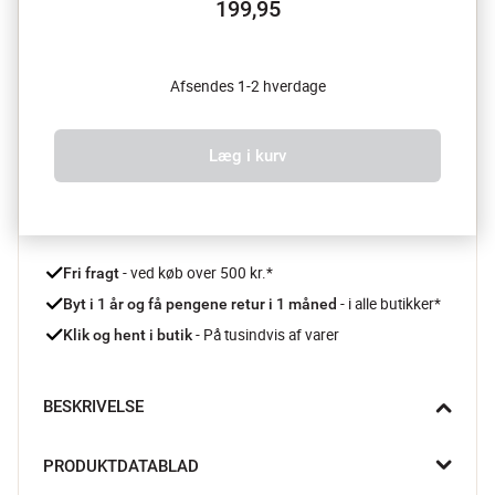
199,95
Afsendes 1-2 hverdage
Læg i kurv
 - ved køb over 500 kr.*
Fri fragt
- i alle butikker*
Byt i 1 år og få pengene retur i 1 måned 
 - På tusindvis af varer
Klik og hent i butik
BESKRIVELSE
Muubs' Valley kagetallerkenen i natursten er et unikt indslag på 
PRODUKTDATABLAD
dit bord. Med sin rå charme og polerede overflade skaber den 
en særlig stemning, når du serverer søde sager eller små, 