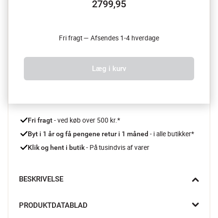
2799,95
Fri fragt — Afsendes 1-4 hverdage
Læg i kurv
 - ved køb over 500 kr.*
Fri fragt
- i alle butikker*
Byt i 1 år og få pengene retur i 1 måned 
 - På tusindvis af varer
Klik og hent i butik
BESKRIVELSE
Når stuen kalder på ekstra komfort er Bronx puffen fra Muubs 
PRODUKTDATABLAD
det oplagte valg. Den bløde overflade i ægte ruskind giver et 
varmt og eksklusivt udtryk, mens de synlige syninger tilfører 