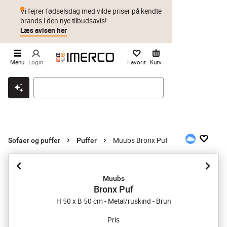
Vi fejrer fødselsdag med vilde priser på kendte
brands i den nye tilbudsavis!
Læs avisen her
Menu
Login
Favorit
Kurv
Klik & hent
Byt i 1 år
Prismatch
Muubs Bronx Puf
Sofaer og puffer
Puffer
Muubs
Bronx Puf
H 50 x B 50 cm - Metal/ruskind - Brun
Pris