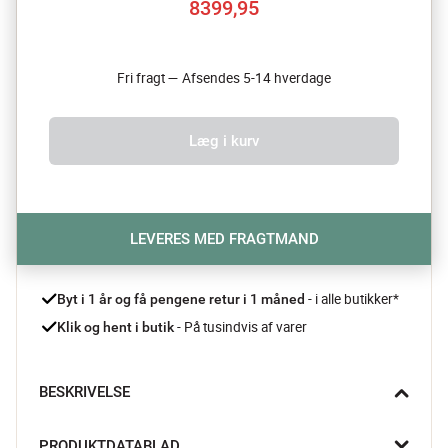
8399,95
Fri fragt — Afsendes 5-14 hverdage
Læg i kurv
LEVERES MED FRAGTMAND
- i alle butikker*
Byt i 1 år og få pengene retur i 1 måned 
 - På tusindvis af varer
Klik og hent i butik
BESKRIVELSE
BEMÆRK, at denne vare ikke leveres til øer uden 
PRODUKTDATABLAD