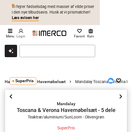
Vi fejrer fødselsdag med masser af vilde priser
i den nye tilbudsavis. Husk at vi prismatcher!
Læs avisen her
Menu
Login
Favorit
Kurv
Klik & hent
Byt i 1 år
Prismatch
SuperPris
Mandalay Toscana & Verona Hav
Havemøbler
Havemøbelsæt
Mandalay
Toscana & Verona Havemøbelsæt - 5 dele
Teaktræ/aluminium/SunLoom - Olivengrøn
SuperPris