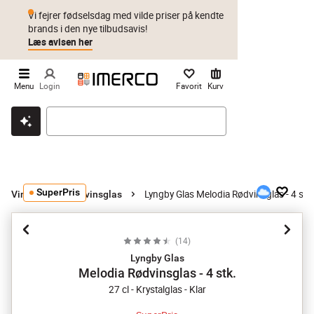
Vi fejrer fødselsdag med vilde priser på kendte
brands i den nye tilbudsavis!
Læs avisen her
Menu
Login
Favorit
Kurv
Klik & hent
Byt i 1 år
Prismatch
SuperPris
Lyngby Glas Melodia Rødvinsglas - 4 stk.
Vinglas
Rødvinsglas
(
14
)
Lyngby Glas
Melodia Rødvinsglas - 4 stk.
27 cl - Krystalglas - Klar