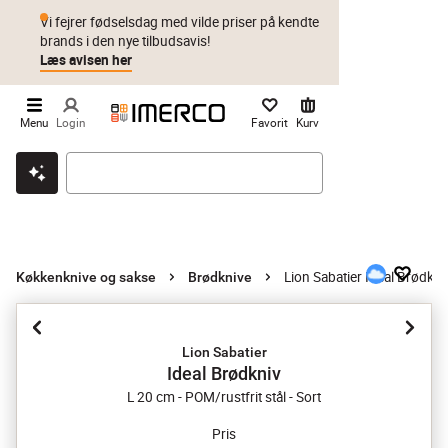
Vi fejrer fødselsdag med vilde priser på kendte
brands i den nye tilbudsavis!
Læs avisen her
Menu
Login
Favorit
Kurv
Klik & hent
Byt i 1 år
Prismatch
Lion Sabatier Ideal Brødkni
Køkkenknive og sakse
Brødknive
Lion Sabatier
Ideal Brødkniv
L 20 cm - POM/rustfrit stål - Sort
Pris