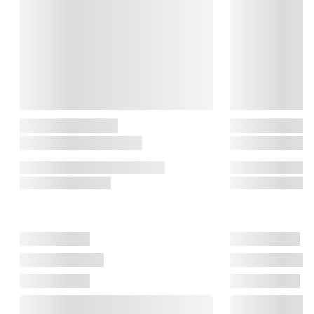
knivene.

Hårdhed på knive – HRC

Knivens hårdhed måles på Rockwell-skalaen (HRC), hvor en 
diamantspids presses ned i stålet for at teste, hvor 
modstandsdygtigt det er. 

Køkkenknive ligger typisk mellem 51 og 65 HRC. Jo højere tal, 
desto længere holder kniven sig skarp – men den kan være 
sværere at slibe. Lavere HRC gør kniven nemmere at 
vedligeholde, men den mister hurtigere skarpheden. Derfor er 
HRC en vigtig indikator for både kvalitet og levetid.