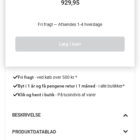
929,95
Fri fragt — Afsendes 1-4 hverdage
Læg i kurv
 - ved køb over 500 kr.*
Fri fragt
- i alle butikker*
Byt i 1 år og få pengene retur i 1 måned 
 - På tusindvis af varer
Klik og hent i butik
BESKRIVELSE
Uanset om du vil skære i friskbagt brød eller brød fra dagen 
PRODUKTDATABLAD
før, så er denne brødkniv ideel til formålet. Det savtakkede 
skær fra håndtag til spids, gør ethvert snit let som en leg.
