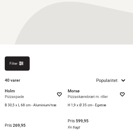
Filter
Popularitet
40
varer
Holm
Morsø
Pizzaspade
Pizzaskærebræt m. riller
B 30,5 x L 68 cm - Aluminium/træ
H 1,9 x Ø 35 cm - Egetræ
Pris
599,95
Pris
269,95
Fri fragt