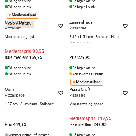
På lager online
På lager online
På lager i butik
På lager i butik
Medlemstilbud
Cook & Baker
Zassenhaus
Kun hos Imerco
Pizzasæt
Pizzabræt
Med spade og hjul
B 32 x L 51 cm - Bambus - Natur
flere varianter
Medlemspris
99,95
Ikke medlem
Pris
169,95
279,95
På lager online
På lager online
På lager i butik
Kan leveres til butik
Medlemstilbud
Ooni
Pizza Craft
Pizzaspade
Pizzasæt
L 87 cm - Aluminium - Stål/sort
Med børste og spade
Medlemspris
149,95
Pris
Ikke medlem
449,95
249,95
Kommer online - få besked
På lager online