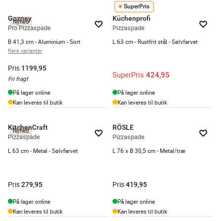
SuperPris
Gozney
Küchenprofi
Nyhed
Pro Pizzaspade
Pizzaspade
B 41,3 cm - Aluminium - Sort
L 63 cm - Rustfrit stål - Sølvfarvet
flere varianter
Pris
1199,95
SuperPris
424,95
Fri fragt
På lager online
På lager online
Kan leveres til butik
Kan leveres til butik
KitchenCraft
RÖSLE
Nyhed
Pizzaspade
Pizzaspade
L 63 cm - Metal - Sølvfarvet
L 76 x B 30,5 cm - Metal/træ
Pris
Pris
279,95
419,95
På lager online
På lager online
Kan leveres til butik
Kan leveres til butik