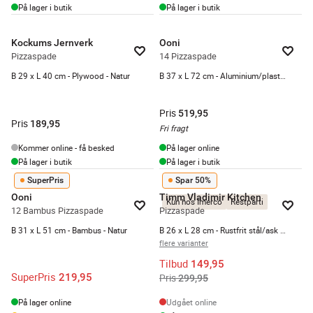
På lager i butik
På lager i butik
Kockums Jernverk
Ooni
Pizzaspade
14 Pizzaspade
B 29 x L 40 cm - Plywood - Natur
B 37 x L 72 cm - Aluminium/plastik - Sølvfarvet
Pris
519,95
Pris
189,95
Fri fragt
Kommer online - få besked
På lager online
På lager i butik
På lager i butik
SuperPris
Spar 50%
Ooni
Timm Vladimir Kitchen
Kun hos Imerco
Restparti
12 Bambus Pizzaspade
Pizzaspade
B 31 x L 51 cm - Bambus - Natur
B 26 x L 28 cm - Rustfrit stål/ask - Brun
flere varianter
Tilbud
149,95
SuperPris
219,95
Pris
299,95
På lager online
Udgået online