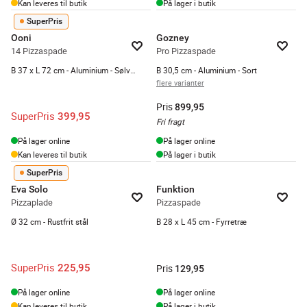
Kan leveres til butik
På lager i butik
SuperPris
Ooni
Gozney
14 Pizzaspade
Pro Pizzaspade
B 37 x L 72 cm - Aluminium - Sølvfarvet
B 30,5 cm - Aluminium - Sort
flere varianter
Pris
899,95
SuperPris
399,95
Fri fragt
På lager online
På lager online
Kan leveres til butik
På lager i butik
SuperPris
Eva Solo
Funktion
Pizzaplade
Pizzaspade
Ø 32 cm - Rustfrit stål
B 28 x L 45 cm - Fyrretræ
SuperPris
225,95
Pris
129,95
På lager online
På lager online
Kan leveres til butik
På lager i butik