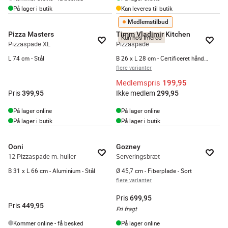
På lager i butik
Kan leveres til butik
Medlemstilbud
Pizza Masters
Timm Vladimir Kitchen
Kun hos Imerco
Pizzaspade XL
Pizzaspade
L 74 cm - Stål
B 26 x L 28 cm - Certificeret håndtag - Brun
flere varianter
Medlemspris
199,95
Pris
Ikke medlem
399,95
299,95
På lager online
På lager online
På lager i butik
På lager i butik
Ooni
Gozney
12 Pizzaspade m. huller
Serveringsbræt
B 31 x L 66 cm - Aluminium - Stål
Ø 45,7 cm - Fiberplade - Sort
flere varianter
Pris
699,95
Pris
449,95
Fri fragt
Kommer online - få besked
På lager online