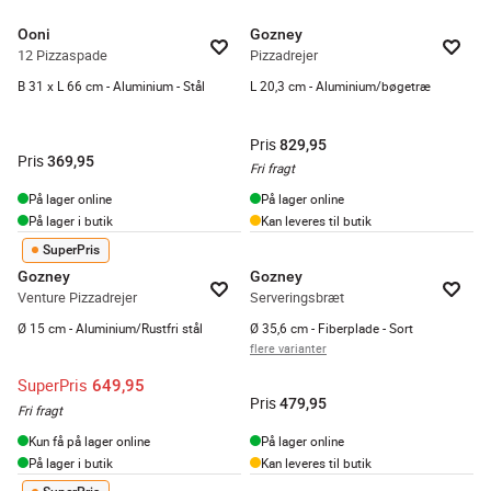
Ooni
Gozney
12 Pizzaspade
Pizzadrejer
B 31 x L 66 cm - Aluminium - Stål
L 20,3 cm - Aluminium/bøgetræ
Pris
829,95
Pris
369,95
Fri fragt
På lager online
På lager online
På lager i butik
Kan leveres til butik
SuperPris
Gozney
Gozney
Venture Pizzadrejer
Serveringsbræt
Ø 15 cm - Aluminium/Rustfri stål
Ø 35,6 cm - Fiberplade - Sort
flere varianter
SuperPris
649,95
Pris
479,95
Fri fragt
Kun få på lager online
På lager online
På lager i butik
Kan leveres til butik