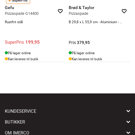
SuperPris
Gefu
Brød & Taylor
Pizzaspade G14400
Pizzaspade
Rustfrit stål
B 29,8 x L 55,9 cm - Aluminium - Grå
SuperPris
199,95
Pris
379,95
På lager online
På lager online
Kan leveres til butik
Kan leveres til butik
KUNDESERVICE
BUTIKKER
OM IMERCO