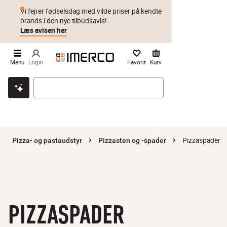
Vi fejrer fødselsdag med vilde priser på kendte
brands i den nye tilbudsavis!
Læs avisen her
Menu
Login
Favorit
Kurv
Klik & hent
Byt i 1 år
Prismatch
Pizzaspader
Pizza- og pastaudstyr
Pizzasten og -spader
PIZZASPADER