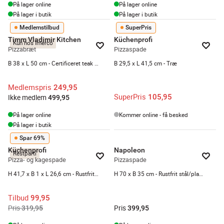
På lager online
På lager online
På lager i butik
På lager i butik
Medlemstilbud
SuperPris
Timm Vladimir Kitchen
Küchenprofi
Kun hos Imerco
Pizzabræt
Pizzaspade
B 38 x L 50 cm - Certificeret teak - Natur
B 29,5 x L 41,5 cm - Træ
Medlemspris
249,95
SuperPris
105,95
Ikke medlem
499,95
På lager online
Kommer online - få besked
På lager i butik
Spar 69%
Küchenprofi
Napoleon
Restparti
Pizza- og kagespade
Pizzaspade
H 41,7 x B 1 x L 26,6 cm - Rustfrit stål
H 70 x B 35 cm - Rustfrit stål/plastik - Sølvfarvet/sort
Tilbud
99,95
Pris
Pris
319,95
399,95