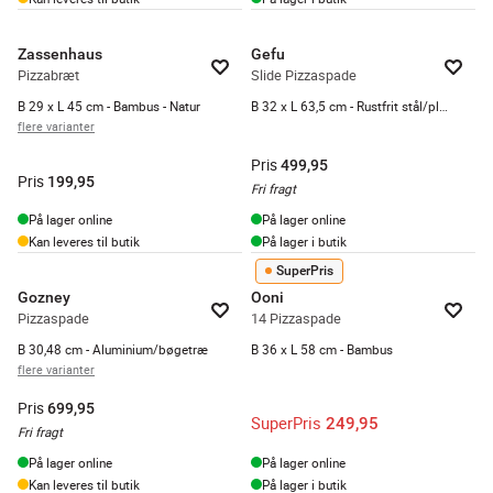
Zassenhaus
Gefu
Pizzabræt
Slide Pizzaspade
B 29 x L 45 cm - Bambus - Natur
B 32 x L 63,5 cm - Rustfrit stål/plastik
flere varianter
Pris
499,95
Pris
199,95
Fri fragt
På lager online
På lager online
Kan leveres til butik
På lager i butik
SuperPris
Gozney
Ooni
Pizzaspade
14 Pizzaspade
B 30,48 cm - Aluminium/bøgetræ
B 36 x L 58 cm - Bambus
flere varianter
Pris
699,95
SuperPris
249,95
Fri fragt
På lager online
På lager online
Kan leveres til butik
På lager i butik