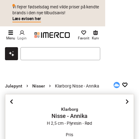
Vi fejrer fødselsdag med vilde priser på kendte
brands i den nye tilbudsavis!
Læs avisen her
Menu
Login
Favorit
Kurv
Klik & hent
Byt i 1 år
Prismatch
Klarborg Nisse - Annika
Julepynt
Nisser
Klarborg
Nisse - Annika
H 2,5 cm - Plyresin - Rød
Pris