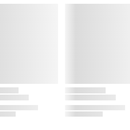
d
a
h
k
m
e