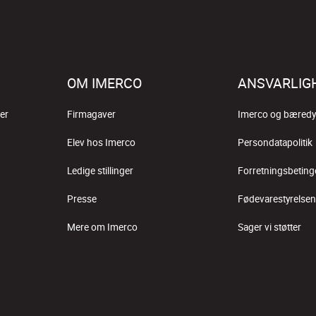
OM IMERCO
ANSVARLIG
er
Firmagaver
Imerco og bæredy
Elev hos Imerco
Persondatapolitik
Ledige stillinger
Forretningsbeting
Presse
Fødevarestyrelsen
Mere om Imerco
Sager vi støtter