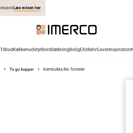
udsavis!
Læs avisen her
Tilbud
Køkkenudstyr
Borddækning
Bolig
El
Udeliv
Gaver
Inspiration
Kambukka Rio Tumbler
To go kopper