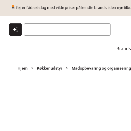
Vi fejrer fødselsdag med vilde priser på kendte brands i den nye tilb
Klik & hent
Byt i 1 år
Prismatch
Brands
Hjem
Køkkenudstyr
Madopbevaring og organisering