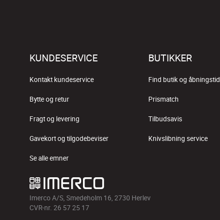
KUNDESERVICE
BUTIKKER
Kontakt kundeservice
Find butik og åbningstid
Bytte og retur
Prismatch
Fragt og levering
Tilbudsavis
Gavekort og tilgodebeviser
Knivslibning service
Se alle emner
Imerco A/S, Smedeholm 16, 2730 Herlev
CVR-nr. 26 57 25 17