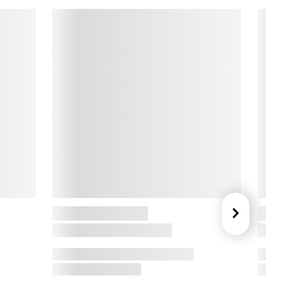
ele en drink” – og netop dét er kernen i Kambukkas mission: 
t gøre det let og lækkert at drikke hvor som helst, når som 
elst. Med gennemtænkte funktioner, ikonisk design og høj 
valitet tilbyder Kambukka produkter, der passer ind i en aktiv, 
oderne hverdag – uanset om du er pendler, studerende eller 
ventyrer.