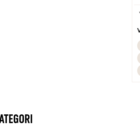
m
g
T
s
m
e
s
h
M
T
k
2
ATEGORI
p
p
h
o