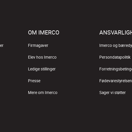
OM IMERCO
ANSVARLIG
er
Firmagaver
Imerco og bæredy
Elev hos Imerco
Persondatapolitik
Ledige stillinger
Forretningsbeting
Presse
Fødevarestyrelsen
Mere om Imerco
Sager vi støtter