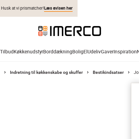
. Husk at vi prismatcher!
Læs avisen her
Tilbud
Køkkenudstyr
Borddækning
Bolig
El
Udeliv
Gaver
Inspiration
Jo
Indretning til køkkenskabe og skuffer
Bestikindsatser