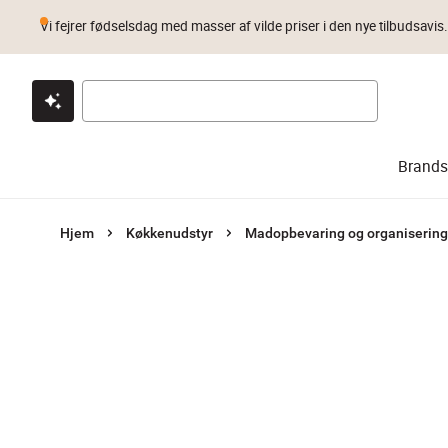
Vi fejrer fødselsdag med masser af vilde priser i den nye tilbudsavis
Klik & hent
Byt i 1 år
Prismatch
Brands
Hjem
Køkkenudstyr
Madopbevaring og organisering