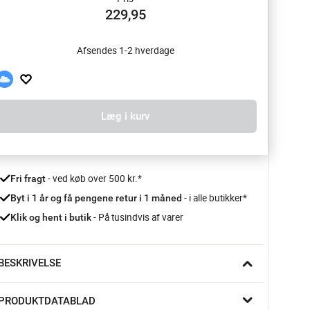
229,95
Afsendes 1-2 hverdage
Læg i kurv
 - ved køb over 500 kr.*
Fri fragt
- i alle butikker*
Byt i 1 år og få pengene retur i 1 måned 
 - På tusindvis af varer
Klik og hent i butik
BESKRIVELSE
old dit bestik organiseret og let tilgængeligt med Surface 
PRODUKTDATABLAD
estikholder fra Joseph Joseph. Stilrent design kombineret 