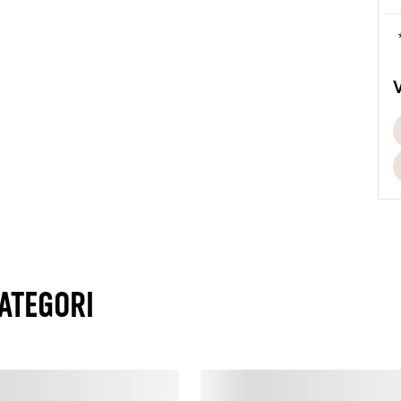
f
b
P
D
h
s
L
S
s
ATEGORI
b