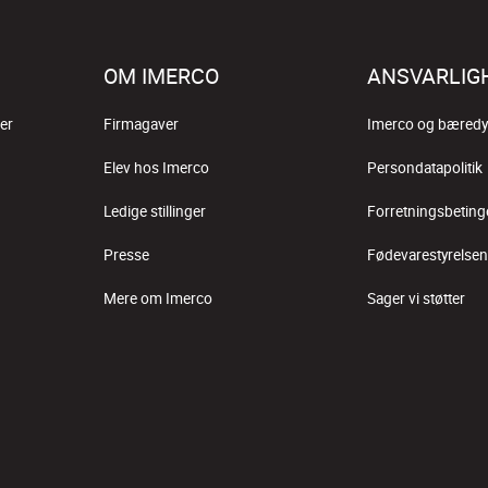
OM IMERCO
ANSVARLIG
er
Firmagaver
Imerco og bæredy
Elev hos Imerco
Persondatapolitik
Ledige stillinger
Forretningsbeting
Presse
Fødevarestyrelsen
Mere om Imerco
Sager vi støtter