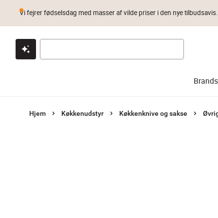
Vi fejrer fødselsdag med masser af vilde priser i den nye tilbudsavis
Klik & hent
Byt i 1 år
Prismatch
Brands
Hjem
Køkkenudstyr
Køkkenknive og sakse
Øvri