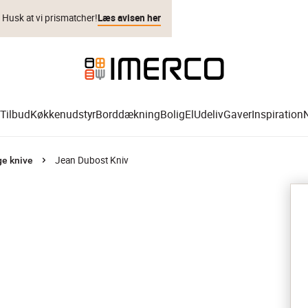
. Husk at vi prismatcher!
Læs avisen her
Tilbud
Køkkenudstyr
Borddækning
Bolig
El
Udeliv
Gaver
Inspiration
Jean Dubost Kniv
ge knive