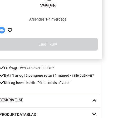
299,95
Afsendes 1-4 hverdage
Læg i kurv
 - ved køb over 500 kr.*
Fri fragt
- i alle butikker*
Byt i 1 år og få pengene retur i 1 måned 
 - På tusindvis af varer
Klik og hent i butik
BESKRIVELSE
n stille stund i køkkenet, hvor detaljerne gør forskellen. Med 
PRODUKTDATABLAD
en lille kniv fra Laguiole med oliventræsskaft, er ideel til de 