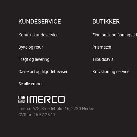
KUNDESERVICE
BUTIKKER
Kontakt kundeservice
Find butik og åbningstid
Bytte og retur
Prismatch
Fragt og levering
Tilbudsavis
Gavekort og tilgodebeviser
Knivslibning service
Se alle emner
Imerco A/S, Smedeholm 16, 2730 Herlev
CVR-nr. 26 57 25 17