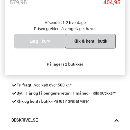
579,95
404,95
Afsendes 1-2 hverdage
Prisen gælder så længe lager haves
Læg i kurv
Klik & hent i butik
På lager i 2 butikker
 - ved køb over 500 kr.*
Fri fragt
- i alle butikker*
Byt i 1 år og få pengene retur i 1 måned 
 - På tusindvis af varer
Klik og hent i butik
BESKRIVELSE