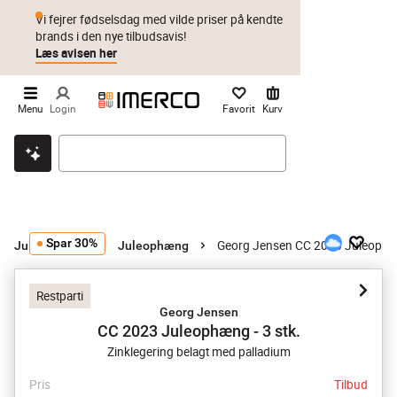
Vi fejrer fødselsdag med vilde priser på kendte
brands i den nye tilbudsavis!
Læs avisen her
Menu
Login
Favorit
Kurv
Klik & hent
Byt i 1 år
Prismatch
Spar 30%
Georg Jensen CC 2023 Juleophæn
Juletræspynt
Juleophæng
Restparti
Georg Jensen
CC 2023 Juleophæng - 3 stk.
Zinklegering belagt med palladium
Pris
Tilbud