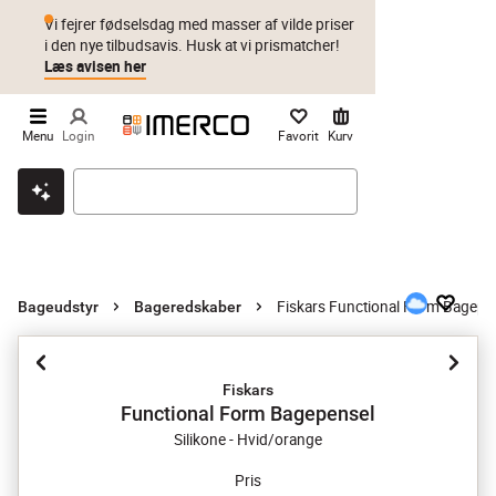
Vi fejrer fødselsdag med masser af vilde priser
i den nye tilbudsavis. Husk at vi prismatcher!
Læs avisen her
Menu
Login
Favorit
Kurv
Klik & hent
Byt i 1 år
Prismatch
Fiskars Functional Form Bagepe
Bageudstyr
Bageredskaber
Fiskars
Functional Form Bagepensel
Silikone - Hvid/orange
Pris