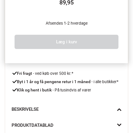
89,95
Afsendes 1-2 hverdage
Læg i kurv
 - ved køb over 500 kr.*
Fri fragt
- i alle butikker*
Byt i 1 år og få pengene retur i 1 måned 
 - På tusindvis af varer
Klik og hent i butik
BESKRIVELSE
Bagepenslen fra Fiskars er ideel til bagning. Den er lavet i 
PRODUKTDATABLAD
silikone og med sine specialdesignede silikonehår holder den 
på både væsker og olier.
