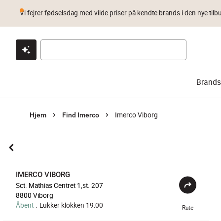
Vi fejrer fødselsdag med vilde priser på kendte brands i den nye tilb
Klik & hent
Byt i 1 år
Prismatch
Brands
Imerco Viborg
Hjem
Find Imerco
IMERCO VIBORG
Sct. Mathias Centret 1,st. 207
8800
Viborg
Åbent
.
Lukker klokken 19:00
Rute