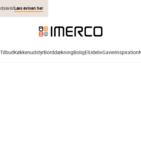
udsavis!
Læs avisen her
Tilbud
Køkkenudstyr
Borddækning
Bolig
El
Udeliv
Gaver
Inspiration