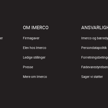
OM IMERCO
ANSVARLIG
er
Firmagaver
Imerco og bæredy
Elev hos Imerco
Persondatapolitik
Ledige stillinger
Forretningsbeting
Presse
Fødevarestyrelsen
Mere om Imerco
Sager vi støtter