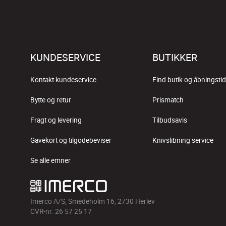
KUNDESERVICE
BUTIKKER
Kontakt kundeservice
Find butik og åbningstid
Bytte og retur
Prismatch
Fragt og levering
Tilbudsavis
Gavekort og tilgodebeviser
Knivslibning service
Se alle emner
Imerco A/S, Smedeholm 16, 2730 Herlev
CVR-nr. 26 57 25 17