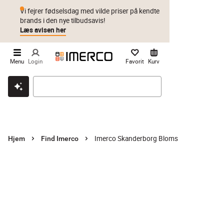
Vi fejrer fødselsdag med vilde priser på kendte
brands i den nye tilbudsavis!
Læs avisen her
Menu
Login
Favorit
Kurv
Klik & hent
Byt i 1 år
Prismatch
Imerco Skanderborg Bloms
Hjem
Find Imerco