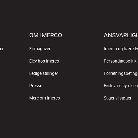
OM IMERCO
ANSVARLIG
er
Firmagaver
Imerco og bæredy
Elev hos Imerco
Persondatapolitik
Ledige stillinger
Forretningsbeting
Presse
Fødevarestyrelsen
Mere om Imerco
Sager vi støtter