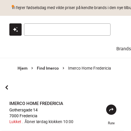
Vi fejrer fødselsdag med vilde priser på kendte brands i den nye tilb
Klik & hent
Byt i 1 år
Prismatch
Brands
Imerco Home Fredericia
Hjem
Find Imerco
IMERCO HOME FREDERICIA
Gothersgade 14
7000
Fredericia
Lukket
.
Åbner lørdag klokken 10:00
Rute