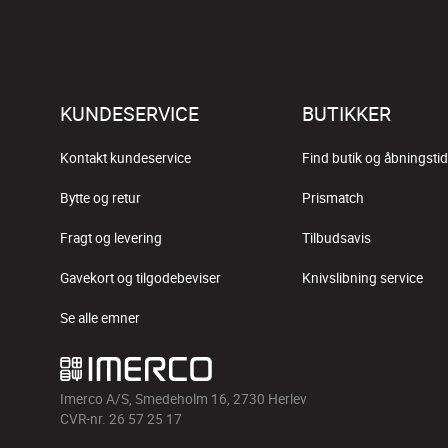
KUNDESERVICE
BUTIKKER
Kontakt kundeservice
Find butik og åbningstid
Bytte og retur
Prismatch
Fragt og levering
Tilbudsavis
Gavekort og tilgodebeviser
Knivslibning service
Se alle emner
Imerco A/S, Smedeholm 16, 2730 Herlev
CVR-nr. 26 57 25 17