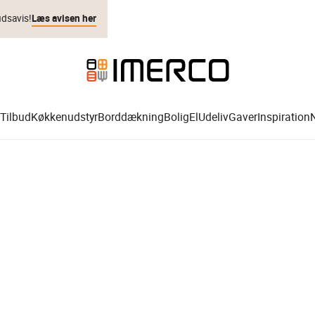
udsavis!
Læs avisen her
Tilbud
Køkkenudstyr
Borddækning
Bolig
El
Udeliv
Gaver
Inspiration