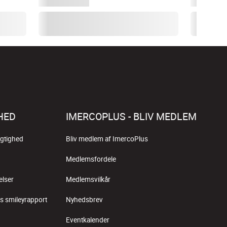
HED
IMERCOPLUS - BLIV MEDLEM
gtighed
Bliv medlem af ImercoPlus
Medlemsfordele
elser
Medlemsvilkår
s smileyrapport
Nyhedsbrev
Eventkalender