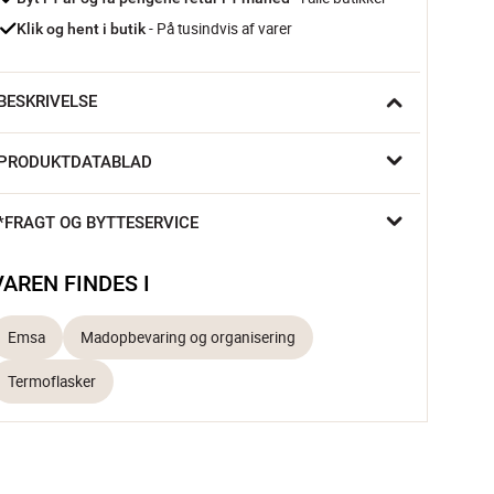
 - På tusindvis af varer
Klik og hent i butik
BESKRIVELSE
ERMOFLASKE 1 L SENATOR STÅL

PRODUKTDATABLAD
100% tæt
Safe-Loc lukning
*FRAGT OG BYTTESERVICE
Holder varmt i 12 timer og koldt i 24 timer
VAREN FINDES I
ventyr på flaske

enator flasken fra Emsa er skabt i robust rustfrit stål og 
Emsa
Madopbevaring og organisering
older temperaturen på din yndlingsdrik i timevis – uden at 
pilde en dråbe. Den medfølgende kop i låget gør det nemt at 
Termoflasker
yde kaffen i skoven, på toppen af et fjeld eller i 
rokostpausen. 

t pålideligt design med høj funktionalitet og 5 års garanti, der 
ølger dig, hvor end du skal hen.