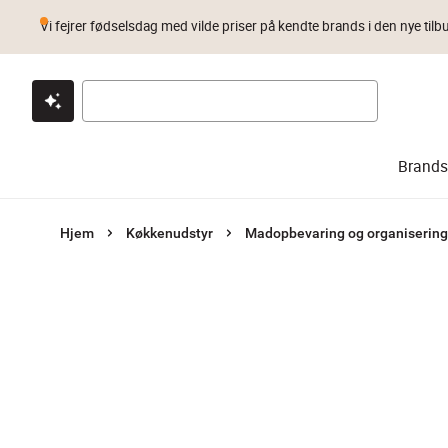
Vi fejrer fødselsdag med vilde priser på kendte brands i den nye tilb
Klik & hent
Byt i 1 år
Prismatch
Brands
Hjem
Køkkenudstyr
Madopbevaring og organisering