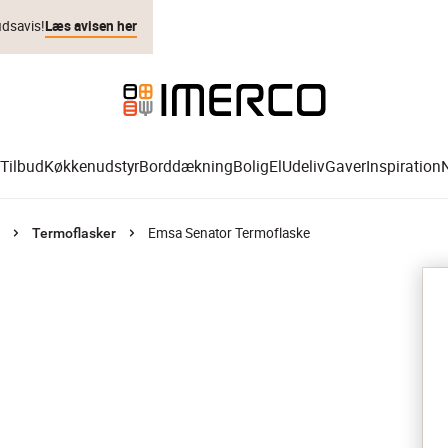
udsavis!
Læs avisen her
Tilbud
Køkkenudstyr
Borddækning
Bolig
El
Udeliv
Gaver
Inspiration
Emsa Senator Termoflaske
Termoflasker