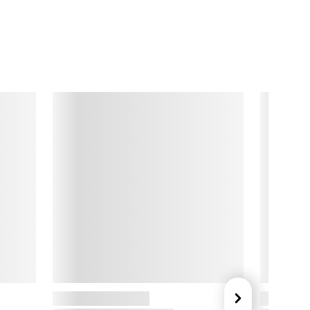
ilfælde bør kanden dog have haft stuetemperatur (25°C) i 
indst 4 timer. 

em at betjene

lenderen er nem at betjene. Den har 3 programmer: 
moothies, Soup og Crushed Ice. Den har derudover 
ulsfunktion og justerbar hastighed. 

vis du vil lave smoothie to go

er medfølger en 500 ml BPA fri Sportsflaske, som gør det 
uligt at blende din smoothie direkte i flasken og tage den 
ed på farten.