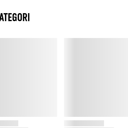
t
m
ATEGORI
N
B
S
p
H
D
m
m