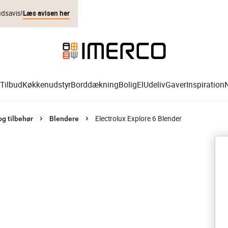
udsavis!
Læs avisen her
Tilbud
Køkkenudstyr
Borddækning
Bolig
El
Udeliv
Gaver
Inspiration
Electrolux Explore 6 Blender
g tilbehør
Blendere