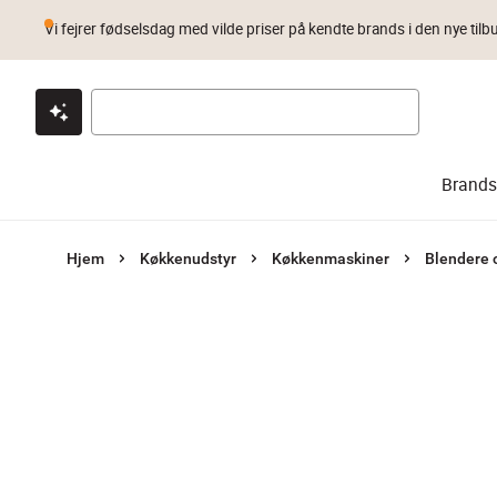
Vi fejrer fødselsdag med vilde priser på kendte brands i den nye tilb
Klik & hent
Byt i 1 år
Prismatch
Brands
Hjem
Køkkenudstyr
Køkkenmaskiner
Blendere o