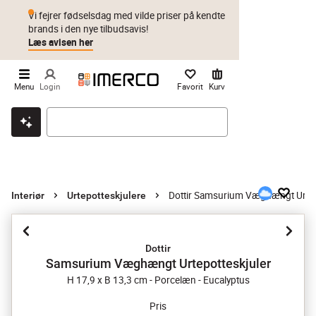
Vi fejrer fødselsdag med vilde priser på kendte
brands i den nye tilbudsavis!
Læs avisen her
Menu
Login
Favorit
Kurv
Klik & hent
Byt i 1 år
Prismatch
Dottir Samsurium Væghængt Urtep
Interiør
Urtepotteskjulere
Dottir
Samsurium Væghængt Urtepotteskjuler
H 17,9 x B 13,3 cm - Porcelæn - Eucalyptus
Pris