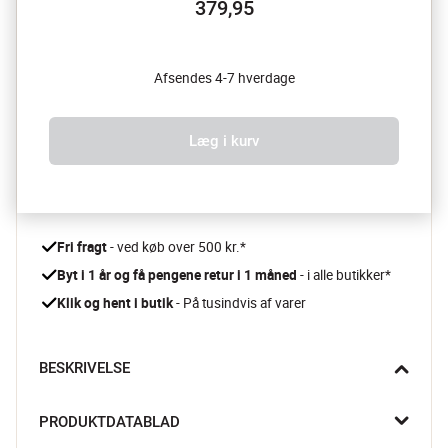
379,95
Afsendes 4-7 hverdage
Læg i kurv
Fri fragt
 - ved køb over 500 kr.*
Byt i 1 år og få pengene retur i 1 måned 
- i alle butikker*
Klik og hent i butik
 - På tusindvis af varer
BESKRIVELSE
Skab liv og personlighed på væggen i dit hjem med 
PRODUKTDATABLAD
urtepotteskjuleren fra Dottir. Ideel til krydderurter og planter, 
der gør både dit køkken og stue grønnere.
