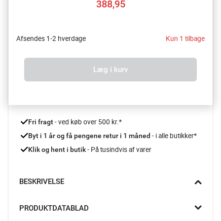
388,95
Afsendes 1-2 hverdage
Kun 1 tilbage
Læg i kurv
 - ved køb over 500 kr.*
Fri fragt
- i alle butikker*
Byt i 1 år og få pengene retur i 1 måned 
 - På tusindvis af varer
Klik og hent i butik
BESKRIVELSE
Tænd festen med Party højtaleren BPS-165 fra Denver – en 
PRODUKTDATABLAD
kraftfuld Bluetooth-højttaler, der forener imponerende lyd, 
dansende LED-lys og ultimativ underholdning.
