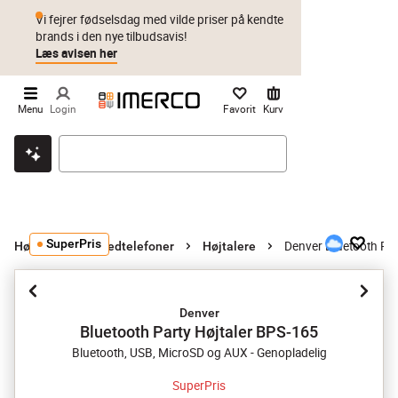
Vi fejrer fødselsdag med vilde priser på kendte
brands i den nye tilbudsavis!
Læs avisen her
Menu
Login
Favorit
Kurv
Klik & hent
Byt i 1 år
Prismatch
SuperPris
Denver Bluetooth Par
Højtalere og hovedtelefoner
Højtalere
Denver
Bluetooth Party Højtaler BPS-165
Bluetooth, USB, MicroSD og AUX - Genopladelig
SuperPris