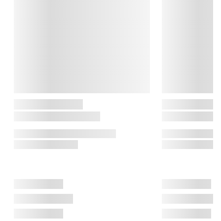
lyset. 

Om Deluxe Homeart

Deluxe Homearts mission er at skabe et pænt og livagtigt LED-
lys, der skaber samme effekt som levende lys. Real flame 
stearinlysene er et specielt patenteret produkt fra Deluxe 
Homeart, som giver en fornemmelse af ægte stearinlys. Lysene 
er flotte og naturtro, og Deluxe Homeart har patent på deres 
wetlook, hvor man får det livagtige, smeltede udseende på lyset.