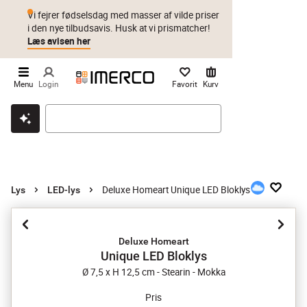
Vi fejrer fødselsdag med masser af vilde priser
i den nye tilbudsavis. Husk at vi prismatcher!
Læs avisen her
Menu
Login
Favorit
Kurv
Klik & hent
Byt i 1 år
Prismatch
Deluxe Homeart Unique LED Bloklys
Lys
LED-lys
Deluxe Homeart
Unique LED Bloklys
Ø 7,5 x H 12,5 cm - Stearin - Mokka
Pris