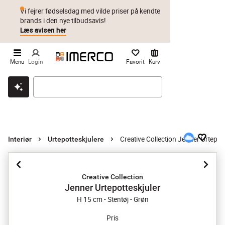
Vi fejrer fødselsdag med vilde priser på kendte
brands i den nye tilbudsavis!
Læs avisen her
Menu
Login
Favorit
Kurv
Klik & hent
Byt i 1 år
Prismatch
Creative Collection Jenner Urtepot
Interiør
Urtepotteskjulere
Creative Collection
Jenner Urtepotteskjuler
H 15 cm - Stentøj - Grøn
Pris