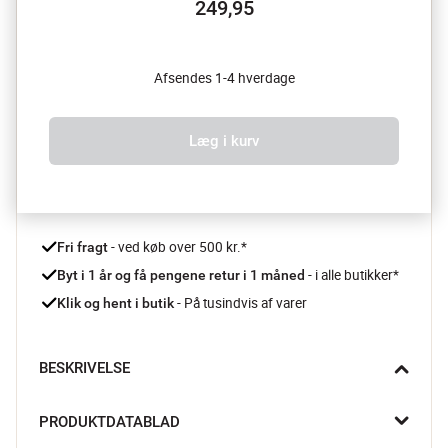
249,95
Afsendes 1-4 hverdage
Læg i kurv
 - ved køb over 500 kr.*
Fri fragt
- i alle butikker*
Byt i 1 år og få pengene retur i 1 måned 
 - På tusindvis af varer
Klik og hent i butik
BESKRIVELSE
Den smukke Jenner urtepotteskjuler fra Bloomingville skaber 
PRODUKTDATABLAD
med sin reaktive glasur og bløde farvespil en hyggelig oase for 
dine grønne planter. Hver skjuler er unik og tilføjer et strejf af 