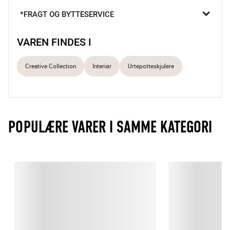
personlighed til dit hjem.

*FRAGT OG BYTTESERVICE
Skaber grøn hygge
Unikt farvespil
VAREN FINDES I
Robust stentøj
Creative Collection
Interiør
Urtepotteskjulere
POPULÆRE VARER I SAMME KATEGORI