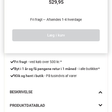
529,95
Fri fragt — Afsendes 1-4 hverdage
Læg i kurv
 - ved køb over 500 kr.*
Fri fragt
- i alle butikker*
Byt i 1 år og få pengene retur i 1 måned 
 - På tusindvis af varer
Klik og hent i butik
BESKRIVELSE
Creative Collection Camilla serveringsfad tilføjer en let og 
PRODUKTDATABLAD
kunstnerisk stemning til din borddækning. Hvert fad er unikt 
med sit håndmalede blomstermotiv og den reaktive glasur, der 