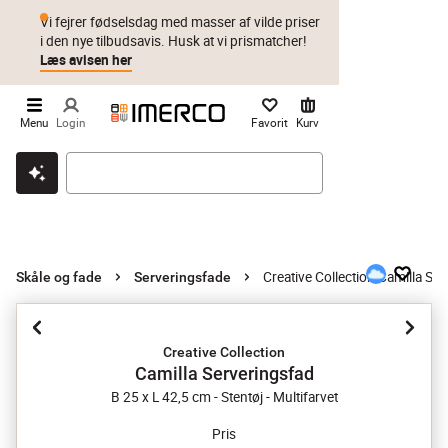
Vi fejrer fødselsdag med masser af vilde priser
i den nye tilbudsavis. Husk at vi prismatcher!
Læs avisen her
Menu
Login
Favorit
Kurv
Klik & hent
Byt i 1 år
Prismatch
Creative Collection Camilla Se
Skåle og fade
Serveringsfade
Creative Collection
Camilla Serveringsfad
B 25 x L 42,5 cm - Stentøj - Multifarvet
Pris