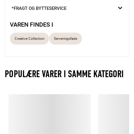
skaber charmerende farvespil.

*FRAGT OG BYTTESERVICE
Skaber levende borddækning
Til servering og dekoration
VAREN FINDES I
Håndmalet unikt design
Creative Collection
Serveringsfade
POPULÆRE VARER I SAMME KATEGORI