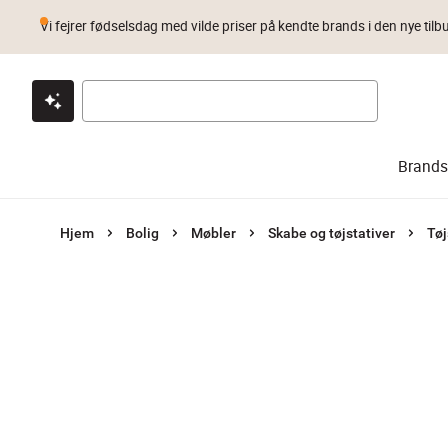
Vi fejrer fødselsdag med vilde priser på kendte brands i den nye tilb
Klik & hent
Byt i 1 år
Prismatch
Brands
Hjem
Bolig
Møbler
Skabe og tøjstativer
Tøj