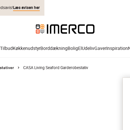
udsavis!
Læs avisen her
Tilbud
Køkkenudstyr
Borddækning
Bolig
El
Udeliv
Gaver
Inspiration
CASA Living Seaford Garderobestativ
stativer