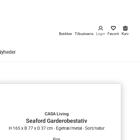
Butikker
Tilbudsavis
Login
Favorit
Kurv
Nyheder
CASA Living
Seaford Garderobestativ
H 165 x B 77 x D 37 cm - Egetræ/metal - Sort/natur
Pris