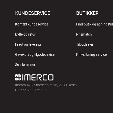
KUNDESERVICE
BUTIKKER
Kontakt kundeservice
Find butik og åbningstid
Bytte og retur
Prismatch
Fragt og levering
Tilbudsavis
Gavekort og tilgodebeviser
Knivslibning service
Se alle emner
Imerco A/S, Smedeholm 16, 2730 Herlev
CVR-nr. 26 57 25 17