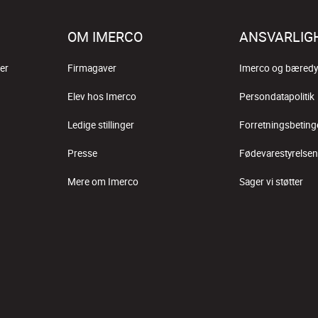
OM IMERCO
ANSVARLIG
er
Firmagaver
Imerco og bæredy
Elev hos Imerco
Persondatapolitik
Ledige stillinger
Forretningsbeting
Presse
Fødevarestyrelsen
Mere om Imerco
Sager vi støtter