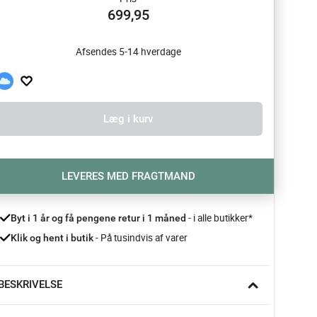
699,95
Afsendes 5-14 hverdage
Læg i kurv
LEVERES MED FRAGTMAND
- i alle butikker*
Byt i 1 år og få pengene retur i 1 måned 
 - På tusindvis af varer
Klik og hent i butik
BESKRIVELSE
ed et elegant garderobestativ som dette fra CASA Living er 