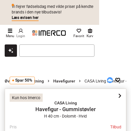
Vi fejrer fødselsdag med vilde priser på kendte
brands i den nye tilbudsavis!
Læs avisen her
Menu
Login
Favorit
Kurv
Klik & hent
Byt i 1 år
Prismatch
Spar 50%
CASA Living Havefigur - 
Øvrig haveindretning
Havefigurer
Kun hos Imerco
CASA Living
Havefigur - Gummistøvler
H 40 cm - Dolomit - Hvid
Pris
Tilbud