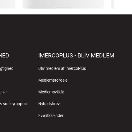
HED
IMERCOPLUS - BLIV MEDLEM
gtighed
Bliv medlem af ImercoPlus
Medlemsfordele
elser
Medlemsvilkår
s smileyrapport
Nyhedsbrev
Eventkalender