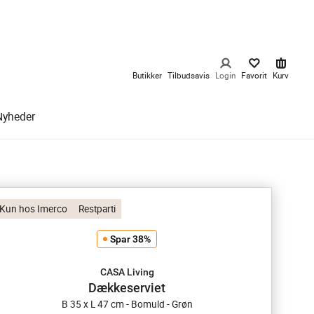
Butikker
Tilbudsavis
Login
Favorit
Kurv
Nyheder
Kun hos Imerco
Restparti
Spar 38%
CASA Living
Dækkeserviet
B 35 x L 47 cm - Bomuld - Grøn