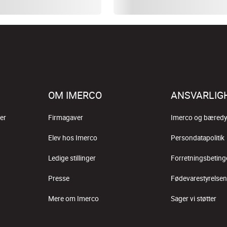
OM IMERCO
ANSVARLIG
er
Firmagaver
Imerco og bæredy
Elev hos Imerco
Persondatapolitik
Ledige stillinger
Forretningsbeting
Presse
Fødevarestyrelsen
Mere om Imerco
Sager vi støtter