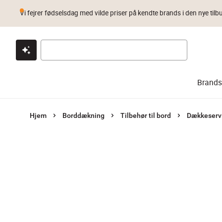
Vi fejrer fødselsdag med vilde priser på kendte brands i den nye tilb
Klik & hent
Byt i 1 år
Prismatch
Brands
Hjem
Borddækning
Tilbehør til bord
Dækkeservi