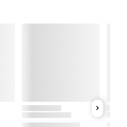
ASA Living; der hvor stil og komfort smelter sammen og 
kaber en uforglemmelig atmosfære i dit hjem. CASA Living er 
kabt med en stor portion kærlighed og dedikation, for at 
pfylde dine inderste boligdrømme.