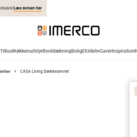
udsavis!
Læs avisen her
Tilbud
Køkkenudstyr
Borddækning
Bolig
El
Udeliv
Gaver
Inspiration
CASA Living Dækkeserviet
etter