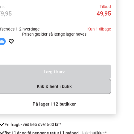
ris
Tilbud
79,95
49,95
fsendes 1-2 hverdage
Kun 1 tilbage
Prisen gælder så længe lager haves
Læg i kurv
Klik & hent i butik
På lager i 12 butikker
 - ved køb over 500 kr.*
Fri fragt
- i alle butikker*
Byt i 1 år og få pengene retur i 1 måned 