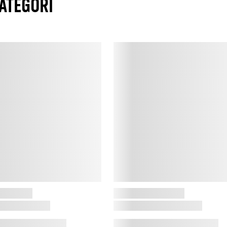
ATEGORI
C
s
s
o