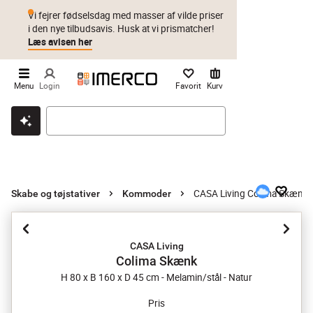
Vi fejrer fødselsdag med masser af vilde priser
i den nye tilbudsavis. Husk at vi prismatcher!
Læs avisen her
Menu
Login
Favorit
Kurv
Klik & hent
Byt i 1 år
Prismatch
CASA Living Colima Skænk
Skabe og tøjstativer
Kommoder
CASA Living
Colima Skænk
H 80 x B 160 x D 45 cm - Melamin/stål - Natur
Pris