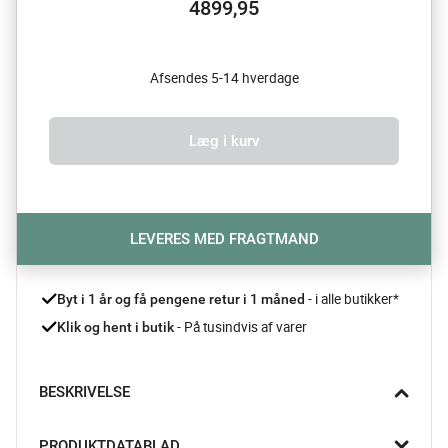
4899,95
Afsendes 5-14 hverdage
Læg i kurv
LEVERES MED FRAGTMAND
- i alle butikker*
Byt i 1 år og få pengene retur i 1 måned 
 - På tusindvis af varer
Klik og hent i butik
BESKRIVELSE
Colima skænken fra CASA Living bringer naturens ro ind i 
PRODUKTDATABLAD