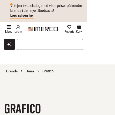
Vi fejrer fødselsdag med vilde priser på kendte
brands i den nye tilbudsavis!
Læs avisen her
Menu
Login
Favorit
Kurv
Klik & hent
Byt i 1 år
Prismatch
Grafico
Brands
Juna
GRAFICO