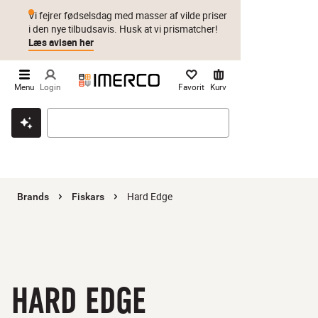
Vi fejrer fødselsdag med masser af vilde priser
i den nye tilbudsavis. Husk at vi prismatcher!
Læs avisen her
Menu
Login
Favorit
Kurv
Klik & hent
Byt i 1 år
Prismatch
Hard Edge
Brands
Fiskars
HARD EDGE