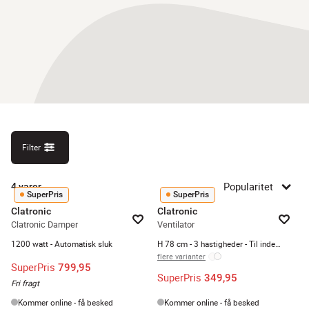
Filter
Popularitet
4
varer
SuperPris
SuperPris
Clatronic
Clatronic
Clatronic Damper
Ventilator
1200 watt - Automatisk sluk
H 78 cm - 3 hastigheder - Til indendørs brug
flere varianter
SuperPris
799,95
SuperPris
349,95
Fri fragt
Kommer online - få besked
Kommer online - få besked