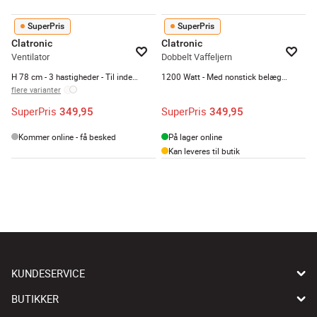
SuperPris
SuperPris
Clatronic
Clatronic
Ventilator
Dobbelt Vaffeljern
H 78 cm - 3 hastigheder - Til indendørs brug
1200 Watt - Med nonstick belægning - Stål
flere varianter
SuperPris
SuperPris
349,95
349,95
Kommer online - få besked
På lager online
Kan leveres til butik
KUNDESERVICE
BUTIKKER