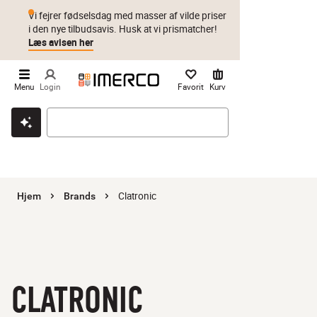
Vi fejrer fødselsdag med masser af vilde priser
i den nye tilbudsavis. Husk at vi prismatcher!
Læs avisen her
Menu
Login
Favorit
Kurv
Klik & hent
Byt i 1 år
Prismatch
Clatronic
Hjem
Brands
CLATRONIC