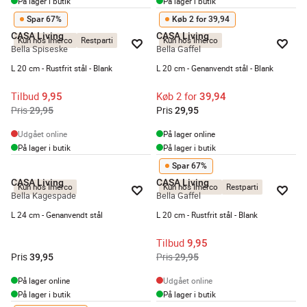
På lager i butik
På lager i butik
Spar 67%
Køb 2 for 39,94
CASA Living
CASA Living
Kun hos Imerco
Restparti
Kun hos Imerco
Bella Spiseske
Bella Gaffel
L 20 cm - Rustfrit stål - Blank
L 20 cm - Genanvendt stål - Blank
Tilbud
Køb 2 for
9,95
39,94
Pris
Pris
29,95
29,95
Udgået online
På lager online
På lager i butik
På lager i butik
Spar 67%
CASA Living
CASA Living
Kun hos Imerco
Kun hos Imerco
Restparti
Bella Kagespade
Bella Gaffel
L 24 cm - Genanvendt stål
L 20 cm - Rustfrit stål - Blank
Tilbud
9,95
Pris
Pris
39,95
29,95
På lager online
Udgået online
På lager i butik
På lager i butik