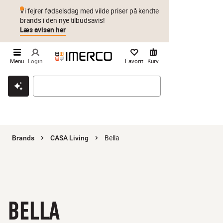
Vi fejrer fødselsdag med vilde priser på kendte
brands i den nye tilbudsavis!
Læs avisen her
Menu
Login
Favorit
Kurv
Klik & hent
Byt i 1 år
Prismatch
Bella
Brands
CASA Living
BELLA