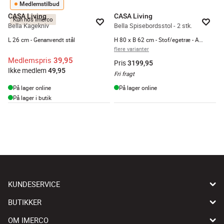
Medlemstilbud
CASA Living
CASA Living
Kun hos Imerco
Bella Kagekniv
Bella Spisebordsstol - 2 stk.
L 26 cm - Genanvendt stål
H 80 x B 62 cm - Stof/egetræ - Antracit
flere varianter
Medlemspris
39,95
Pris
3199,95
Ikke medlem
49,95
Fri fragt
På lager online
På lager online
På lager i butik
KUNDESERVICE
BUTIKKER
OM IMERCO