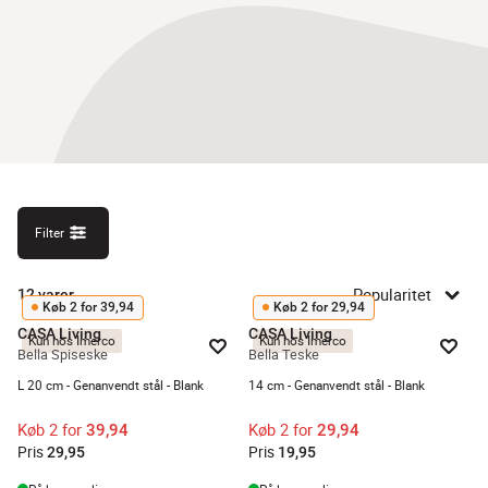
Filter
Popularitet
12
varer
Køb 2 for 39,94
Køb 2 for 29,94
CASA Living
CASA Living
Kun hos Imerco
Kun hos Imerco
Bella Spiseske
Bella Teske
L 20 cm - Genanvendt stål - Blank
14 cm - Genanvendt stål - Blank
Køb 2 for
Køb 2 for
39,94
29,94
Pris
Pris
29,95
19,95