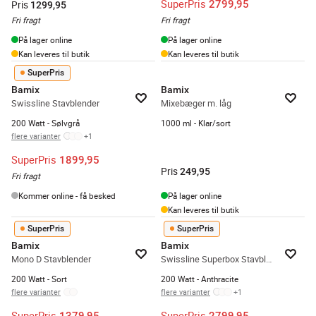
SuperPris
2799,95
Pris
1299,95
Fri fragt
Fri fragt
På lager online
På lager online
Kan leveres til butik
Kan leveres til butik
SuperPris
Bamix
Bamix
Swissline Stavblender
Mixebæger m. låg
200 Watt - Sølvgrå
1000 ml - Klar/sort
flere varianter
+
1
SuperPris
1899,95
Pris
249,95
Fri fragt
Kommer online - få besked
På lager online
Kan leveres til butik
SuperPris
SuperPris
Bamix
Bamix
Mono D Stavblender
Swissline Superbox Stavblender
200 Watt - Sort
200 Watt - Anthracite
flere varianter
flere varianter
+
1
SuperPris
SuperPris
1379,95
2799,95