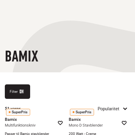
BAMIX
Filter
Popularitet
51
varer
SuperPris
SuperPris
Bamix
Bamix
Multifunktionskniv
Mono D Stavblender
Passer til Bamix stavblender
200 Watt - Creme