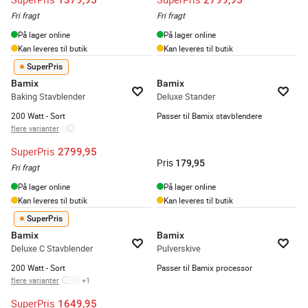
Fri fragt
Fri fragt
På lager online
På lager online
Kan leveres til butik
Kan leveres til butik
SuperPris
Bamix
Bamix
Baking Stavblender
Deluxe Stander
200 Watt - Sort
Passer til Bamix stavblendere
flere varianter
SuperPris
2799,95
Pris
179,95
Fri fragt
På lager online
På lager online
Kan leveres til butik
Kan leveres til butik
SuperPris
Bamix
Bamix
Deluxe C Stavblender
Pulverskive
200 Watt - Sort
Passer til Bamix processor
flere varianter
+
1
SuperPris
1649,95