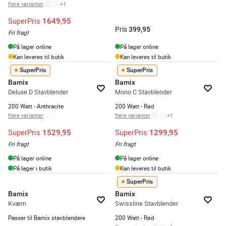
flere varianter
+
1
SuperPris
1649,95
Pris
399,95
Fri fragt
På lager online
På lager online
Kan leveres til butik
Kan leveres til butik
SuperPris
SuperPris
Bamix
Bamix
Deluxe D Stavblender
Mono C Stavblender
200 Watt - Anthracite
200 Watt - Rød
flere varianter
flere varianter
+
1
SuperPris
SuperPris
1529,95
1299,95
Fri fragt
Fri fragt
På lager online
På lager online
På lager i butik
Kan leveres til butik
SuperPris
Bamix
Bamix
Kværn
Swissline Stavblender
Passer til Bamix stavblendere
200 Watt - Rød