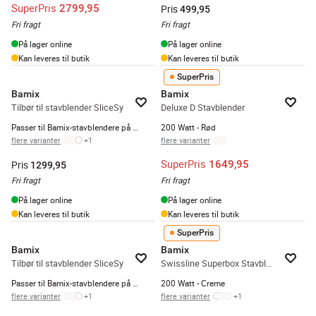
SuperPris
2799,95
Pris
499,95
Fri fragt
Fri fragt
På lager online
På lager online
Kan leveres til butik
Kan leveres til butik
SuperPris
Bamix
Bamix
Tilbør til stavblender SliceSy
Deluxe D Stavblender
Passer til Bamix-stavblendere på min. 180 watt - Lys grå
200 Watt - Rød
flere varianter
+
1
flere varianter
SuperPris
1649,95
Pris
1299,95
Fri fragt
Fri fragt
På lager online
På lager online
Kan leveres til butik
Kan leveres til butik
SuperPris
Bamix
Bamix
Tilbør til stavblender SliceSy
Swissline Superbox Stavblender
Passer til Bamix-stavblendere på min. 180 watt - Hvid
200 Watt - Creme
flere varianter
+
1
flere varianter
+
1