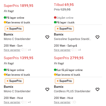
Tilbud
69,95
SuperPris
1899,95
Pris
129,95
Fri fragt
På lager online
Udgået online
Kan leveres til butik
På lager i butik
SuperPris
SuperPris
Bamix
Bamix
Mono C Stavblender
Swissline Superbox Stavblender
200 Watt - Sort
200 Watt - Sølvgrå
flere varianter
+
1
flere varianter
+
1
SuperPris
SuperPris
1399,95
2799,95
Fri fragt
Fri fragt
På lager online
Kun få på lager online
Kan leveres til butik
Kan leveres til butik
SuperPris
SuperPris
Bamix
Bamix
Mono C Stavblender
Cordless PLUS Stavblender
200 Watt - Hvid
200 Watt - Hvid
flere varianter
+
1
flere varianter