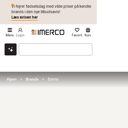
Vi fejrer fødselsdag med vilde priser på kendte
brands i den nye tilbudsavis!
Læs avisen her
Menu
Login
Favorit
Kurv
Klik & hent
Byt i 1 år
Prismatch
Bamix
Hjem
Brands