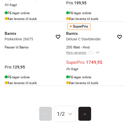
Pris
199,95
Fri fragt
På lager online
På lager online
Kan leveres til butik
Kan leveres til butik
SuperPris
Bamix
Bamix
Piskeskive 26675
Deluxe C Stavblender
Passer til Bamix
200 Watt - Hvid
flere varianter
+
1
SuperPris
1749,95
Pris
129,95
Fri fragt
På lager online
På lager online
Kan leveres til butik
Kan leveres til butik
1/2
←
→