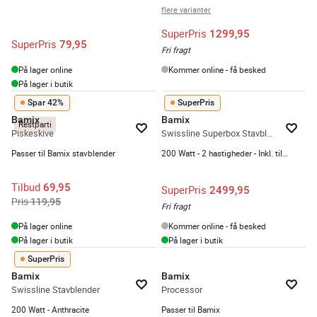
flere varianter
SuperPris
1299,95
SuperPris
79,95
Fri fragt
På lager online
Kommer online - få besked
På lager i butik
Spar 42%
SuperPris
Bamix
Bamix
Restparti
Piskeskive
Swissline Superbox Stavblender
Passer til Bamix stavblender
200 Watt - 2 hastigheder - Inkl. tilbehør
Tilbud
69,95
SuperPris
2499,95
Pris
119,95
Fri fragt
På lager online
Kommer online - få besked
På lager i butik
På lager i butik
SuperPris
Bamix
Bamix
Swissline Stavblender
Processor
200 Watt - Anthracite
Passer til Bamix