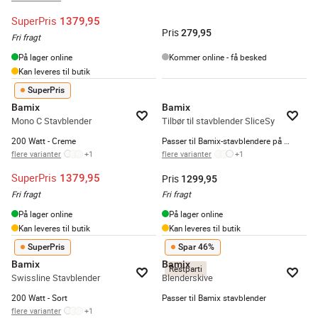
SuperPris
1379,95
Pris
279,95
Fri fragt
På lager online
Kommer online - få besked
Kan leveres til butik
SuperPris
Bamix
Bamix
Mono C Stavblender
Tilbør til stavblender SliceSy
200 Watt - Creme
Passer til Bamix-stavblendere på min. 180 watt - Rød
flere varianter
+
1
flere varianter
+
1
SuperPris
1379,95
Pris
1299,95
Fri fragt
Fri fragt
På lager online
På lager online
Kan leveres til butik
Kan leveres til butik
SuperPris
Spar 46%
Bamix
Bamix
Restparti
Swissline Stavblender
Blenderskive
200 Watt - Sort
Passer til Bamix stavblender
flere varianter
+
1