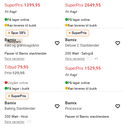
SuperPris
SuperPris
1399,95
2649,95
Fri fragt
Fri fragt
På lager online
På lager online
Kan leveres til butik
Kan leveres til butik
Spar 38%
SuperPris
Bamix
Bamix
Restparti
Kød og grøntsagskniv
Deluxe C Stavblender
Passer til Bamix stavblender
200 Watt - Sølvgrå
flere varianter
flere varianter
+
1
Tilbud
79,95
SuperPris
1529,95
Pris
129,95
Fri fragt
Udgået online
På lager online
På lager i butik
Kan leveres til butik
SuperPris
Bamix
Bamix
Baking Stavblender
Processor
200 Watt - Hvid
Passer til Bamix stavblendere
flere varianter