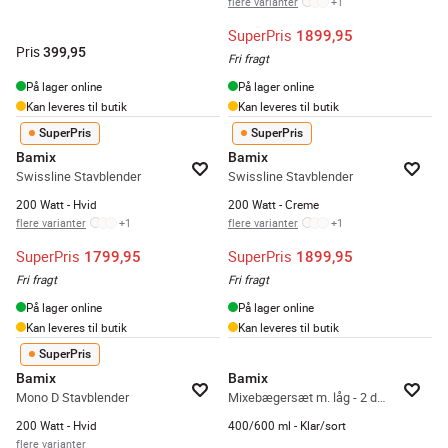
flere varianter
+
1
SuperPris
1899,95
Pris
399,95
Fri fragt
På lager online
På lager online
Kan leveres til butik
Kan leveres til butik
SuperPris
SuperPris
Bamix
Bamix
Swissline Stavblender
Swissline Stavblender
200 Watt - Hvid
200 Watt - Creme
flere varianter
+
1
flere varianter
+
1
SuperPris
SuperPris
1799,95
1899,95
Fri fragt
Fri fragt
På lager online
På lager online
Kan leveres til butik
Kan leveres til butik
SuperPris
Bamix
Bamix
Mono D Stavblender
Mixebægersæt m. låg - 2 dele
200 Watt - Hvid
400/600 ml - Klar/sort
flere varianter